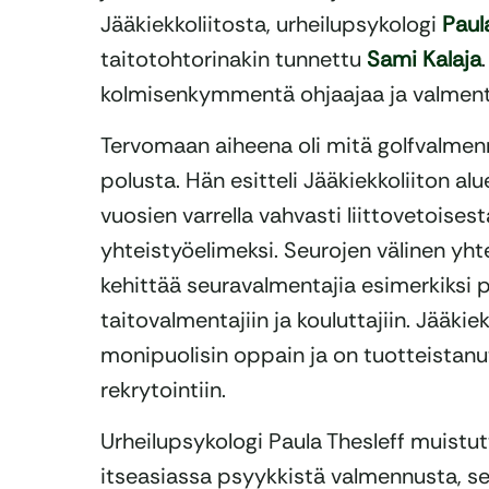
Jääkiekkoliitosta, urheilupsykologi
Paul
taitotohtorinakin tunnettu
Sami Kalaja
kolmisenkymmentä ohjaajaa ja valmenta
Tervomaan aiheena oli mitä golfvalmenn
polusta. Hän esitteli Jääkiekkoliiton a
vuosien varrella vahvasti liittovetoisest
yhteistyöelimeksi. Seurojen välinen yhtei
kehittää seuravalmentajia esimerkiksi p
taitovalmentajiin ja kouluttajiin. Jääki
monipuolisin oppain ja on tuotteistanu
rekrytointiin.
Urheilupsykologi Paula Thesleff muistu
itseasiassa psyykkistä valmennusta, se 