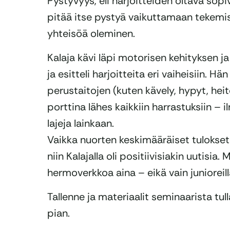
Pystyvyys, eli harjoitteiden oltava sopiv
pitää itse pystyä vaikuttamaan tekemis
yhteisöä oleminen.
Kalaja kävi läpi motorisen kehityksen j
ja esitteli harjoitteita eri vaiheisiin. H
perustaitojen (kuten kävely, hypyt, heit
porttina lähes kaikkiin harrastuksiin – 
lajeja lainkaan.
Vaikka nuorten keskimääräiset tulokse
niin Kalajalla oli positiivisiakin uutisia
hermoverkkoa aina – eikä vain junioreill
Tallenne ja materiaalit seminaarista tul
pian.