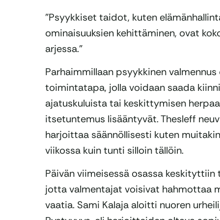
”Psyykkiset taidot, kuten elämänhallint
ominaisuuksien kehittäminen, ovat koko
arjessa.”
Parhaimmillaan psyykkinen valmennus 
toimintatapa, jolla voidaan saada kiinni
ajatuskuluista tai keskittymisen herpaan
itsetuntemus lisääntyvät. Thesleff neuv
harjoittaa säännöllisesti kuten muitak
viikossa kuin tunti silloin tällöin.
Päivän viimeisessä osassa keskityttiin 
jotta valmentajat voisivat hahmottaa m
vaatia. Sami Kalaja aloitti nuoren urheili