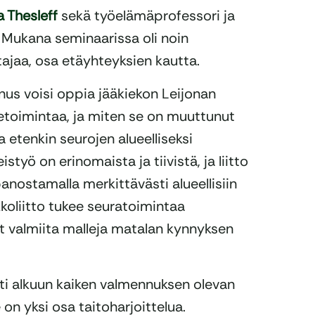
a Thesleff
sekä työelämäprofessori ja
. Mukana seminaarissa oli noin
jaa, osa etäyhteyksien kautta.
us voisi oppia jääkiekon Leijonan
luetoimintaa, ja miten se on muuttunut
a etenkin seurojen alueelliseksi
styö on erinomaista ja tiivistä, ja liitto
anostamalla merkittävästi alueellisiin
ekkoliitto tukee seuratoimintaa
t valmiita malleja matalan kynnyksen
tti alkuun kaiken valmennuksen olevan
on yksi osa taitoharjoittelua.