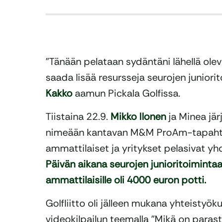
”Tänään pelataan sydäntäni lähellä ole
saada lisää resursseja seurojen juniorit
Kakko
aamun Pickala Golfissa.
Tiistaina 22.9.
Mikko Ilonen
ja Minea jär
nimeään kantavan M&M ProAm-tapaht
ammattilaiset ja yritykset pelasivat yhd
Päivän aikana seurojen junioritoimintaan
ammattilaisille oli 4000 euron potti.
Golfliitto oli jälleen mukana yhteistyök
videokilpailun teemalla ”Mikä on para