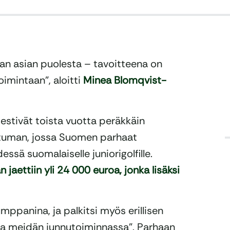
van asian puolesta – tavoitteena on
oimintaan”, aloitti
Minea Blomqvist-
jestivät toista vuotta peräkkäin
uman, jossa Suomen parhaat
essä suomalaiselle juniorigolfille.
 jaettiin yli 24 000 euroa, jonka lisäksi
umppanina, ja palkitsi myös erillisen
sta meidän junnutoiminnassa”. Parhaan