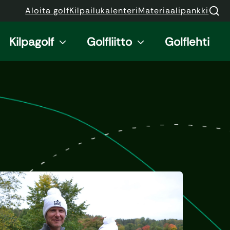
Aloita golf
Kilpailukalenteri
Materiaalipankki
Kilpagolf
Golfliitto
Golflehti