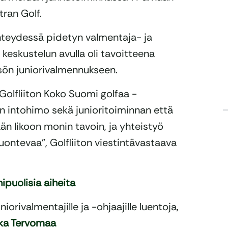
ran Golf.
yhteydessä pidetyn valmentaja- ja
 keskustelun avulla oli tavoitteena
sön juniorivalmennukseen.
Golfliiton Koko Suomi golfaa -
en intohimo sekä junioritoiminnan että
ään likoon monin tavoin, ja yhteistyö
tevaa”, Golfliiton viestintävastaava
ipuolisia aiheita
orivalmentajille ja -ohjaajille luentoja,
ka Tervomaa