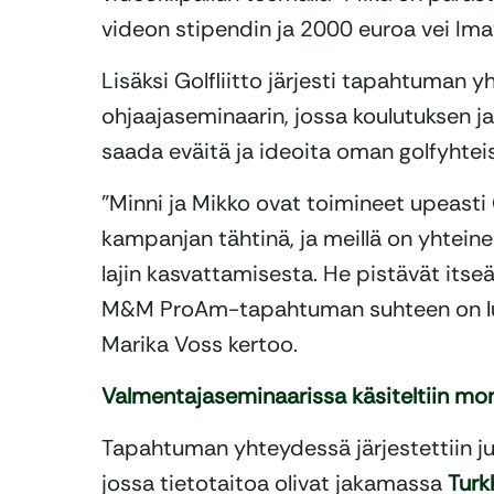
videon stipendin ja 2000 euroa vei Imat
Lisäksi Golfliitto järjesti tapahtuman 
ohjaajaseminaarin, jossa koulutuksen ja
saada eväitä ja ideoita oman golfyhtei
”Minni ja Mikko ovat toimineet upeasti 
kampanjan tähtinä, ja meillä on yhtein
lajin kasvattamisesta. He pistävät itse
M&M ProAm-tapahtuman suhteen on luon
Marika Voss kertoo.
Valmentajaseminaarissa käsiteltiin mon
Tapahtuman yhteydessä järjestettiin juni
jossa tietotaitoa olivat jakamassa
Turk