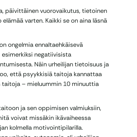
a, päivittäinen vuorovaikutus, tietoinen
 elämää varten. Kaikki se on aina läsnä
on ongelmia ennaltaehkäisevä
 esimerkiksi negatiivisista
tumisesta. Näin urheilijan tietoisuus ja
oo, että psyykkisiä taitoja kannattaa
in taitoja – mieluummin 10 minuuttia
taitoon ja sen oppimisen valmiuksiin,
itä voivat missäkin ikävaiheessa
jan kolmella motivointipilarilla.