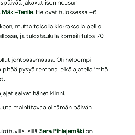
öspäivää jakavat ison nousun
a Mäki-Tanila
. He ovat tuloksessa +6.
keen, mutta toisella kierroksella peli ei
ellossa, ja tulostaululla komeili tulos 70
 ollut johtoasemassa. Oli helpompi
itää pysyä rentona, eikä ajatella ’mitä
t.
jajat saivat hänet kiinni.
muuta mainittavaa ei tämän päivän
ttuvilla, sillä
Sara Pihlajamäki
on