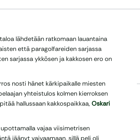
taloa lähdetään ratkomaan lauantaina
aisten että paragolfareiden sarjassa
sten sarjassa ykkösen ja kakkosen ero on
ros nosti hänet kärkipaikalle miesten
pelaajan yhteistulos kolmen kierroksen
pitää hallussaan kakkospaikkaa,
Oskari
 upottamalla vajaa viisimetrisen
äntä jäänyt vaivaamaan, sillä peli oli