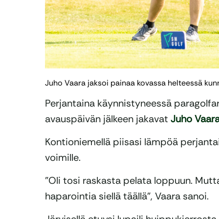
Juho Vaara jaksoi painaa kovassa helteessä kunni
Perjantaina käynnistyneessä paragolfar
avauspäivän jälkeen jakavat
Juho Vaar
Kontioniemellä piisasi lämpöä perjantai
voimille.
”Oli tosi raskasta pelata loppuun. Mutta
haparointia siellä täällä”, Vaara sanoi.
Järvisellä etuysi lupaili huippukierrosta