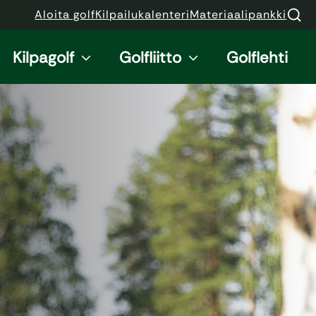
Aloita golf
Kilpailukalenteri
Materiaalipankki
Kilpagolf
Golfliitto
Golflehti