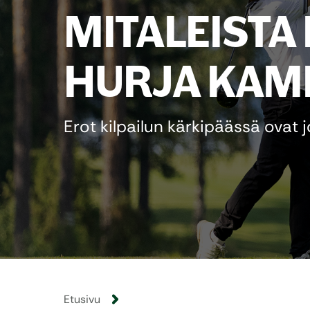
MITALEISTA
HURJA KAM
Erot kilpailun kärkipäässä ovat 
Etusivu