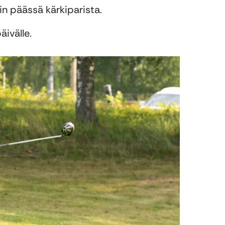
n päässä kärkiparista.
äivälle.