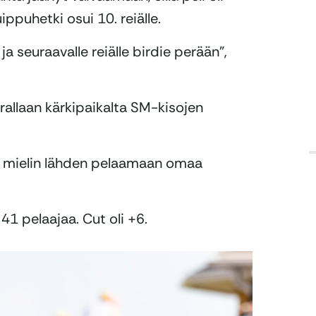
ippuhetki osui 10. reiälle.
ja seuraavalle reiälle birdie perään”,
allaan kärkipaikalta SM-kisojen
ä mielin lähden pelaamaan omaa
41 pelaajaa. Cut oli +6.