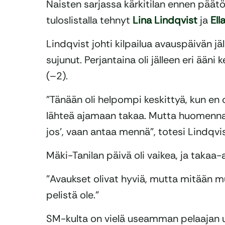
Naisten sarjassa kärkitilan ennen päät
tuloslistalla tehnyt
Lina Lindqvist
ja
Ell
Lindqvist johti kilpailua avauspäivän jäl
sujunut. Perjantaina oli jälleen eri ääni k
(–2).
”Tänään oli helpompi keskittyä, kun en
lähteä ajamaan takaa. Mutta huomenna p
jos’, vaan antaa mennä”, totesi Lindqvis
Mäki-Tanilan päivä oli vaikea, ja takaa-a
”Avaukset olivat hyviä, mutta mitään 
pelistä ole.”
SM-kulta on vielä useamman pelaajan ulo