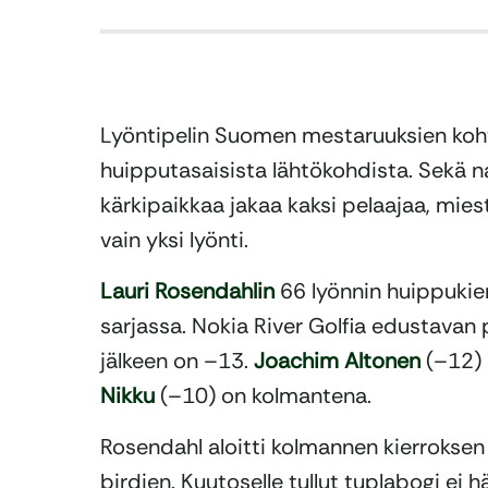
Lyöntipelin Suomen mestaruuksien koh
huipputasaisista lähtökohdista. Sekä n
kärkipaikkaa jakaa kaksi pelaajaa, mie
vain yksi lyönti.
Lauri Rosendahlin
66 lyönnin huippukier
sarjassa. Nokia River Golfia edustavan 
jälkeen on –13.
Joachim Altonen
(–12) 
Nikku
(–10) on kolmantena.
Rosendahl aloitti kolmannen kierroksen
birdien. Kuutoselle tullut tuplabogi ei h