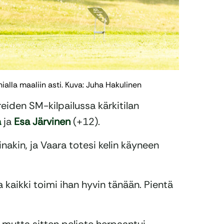
alla maaliin asti. Kuva: Juha Hakulinen
eiden SM-kilpailussa kärkitilan
a
ja
Esa Järvinen
(+12).
nakin, ja Vaara totesi kelin käyneen
 kaikki toimi ihan hyvin tänään. Pientä
, mutta sitten peliote herpaantui.