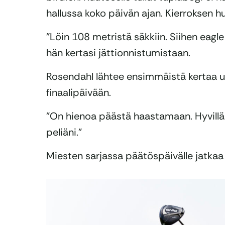
hallussa koko päivän ajan. Kierroksen hu
”Löin 108 metristä säkkiin. Siihen eagle 
hän kertasi jättionnistumistaan.
Rosendahl lähtee ensimmäistä kertaa ur
finaalipäivään.
”On hienoa päästä haastamaan. Hyvill
peliäni.”
Miesten sarjassa päätöspäivälle jatkaa 