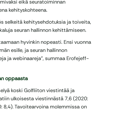
oimivaksi eikä seuratoiminnan
sena kehityskohteena.
 selkeitä kehitysehdotuksia ja toiveita,
kaluja seuran hallinnon kehittämiseen.
staamaan hyvinkin nopeasti. Ensi vuonna
n esille, ja seuran hallinnon
eja ja webinaareja”, summaa Erofejeff-
jan oppaasta
lyä koski Golfliiton viestintää ja
tiin ulkoisesta viestinnästä 7,6 (2020:
20: 8,4). Tavoitearvoina molemmissa on