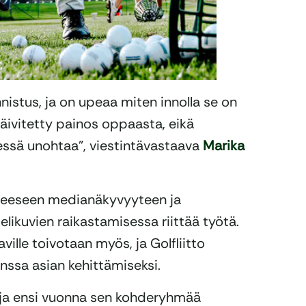
nistus, ja on upeaa miten innolla se on
päivitetty painos oppaasta, eikä
ssä unohtaa”, viestintävastaava
Marika
vaneeseen medianäkyvyyteen ja
likuvien raikastamisessa riittää työtä.
aville toivotaan myös, ja Golfliitto
nssa asian kehittämiseksi.
, ja ensi vuonna sen kohderyhmää