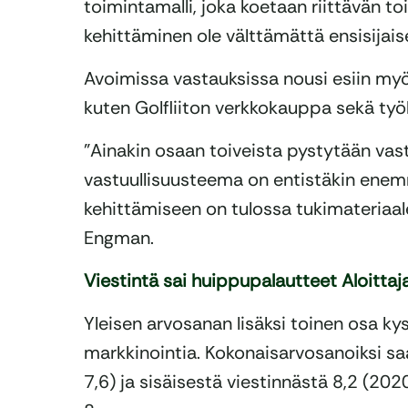
toimintamalli, joka koetaan riittävän t
kehittäminen ole välttämättä ensisijai
Avoimissa vastauksissa nousi esiin myös
kuten Golfliiton verkkokauppa sekä työ
”Ainakin osaan toiveista pystytään va
vastuullisuusteema on entistäkin enemmä
kehittämiseen on tulossa tukimateriaal
Engman.
Viestintä sai huippupalautteet Aloitta
Yleisen arvosanan lisäksi toinen osa kyse
markkinointia. Kokonaisarvosanoiksi saa
7,6) ja sisäisestä viestinnästä 8,2 (20