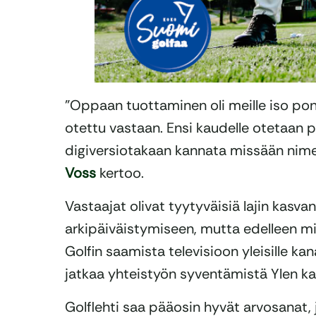
”Oppaan tuottaminen oli meille iso pon
otettu vastaan. Ensi kaudelle otetaan 
digiversiotakaan kannata missään nime
Voss
kertoo.
Vastaajat olivat tyytyväisiä lajin kas
arkipäiväistymiseen, mutta edelleen mie
Golfin saamista televisioon yleisille kan
jatkaa yhteistyön syventämistä Ylen ka
Golflehti saa pääosin hyvät arvosanat