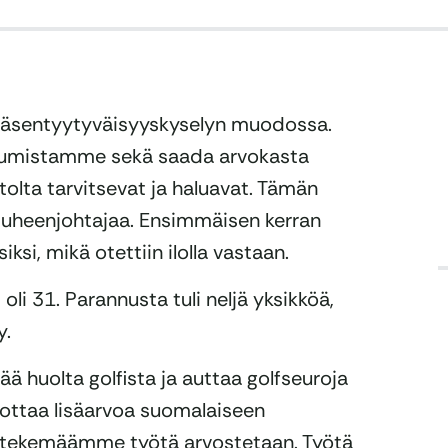
a jäsentyytyväisyyskyselyn muodossa.
stumistamme sekä saada arvokasta
iitolta tarvitsevat ja haluavat. Tämän
puheenjohtajaa. Ensimmäisen kerran
si, mikä otettiin ilolla vastaan.
li 31. Parannusta tuli neljä yksikköä,
y.
ää huolta golfista ja auttaa golfseuroja
ttaa lisäarvoa suomalaiseen
ä tekemäämme työtä arvostetaan. Työtä