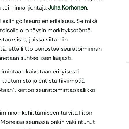
on toiminnanjohtaja
Juha Korhonen
.
esiin golfseurojen erilaisuus. Se mikä
 toiselle olla täysin merkityksetöntä.
uksista, joissa viitattiin
itä, että liitto panostaa seuratoiminnan
etään suhteellisen laajasti.
imintaan kaivataan erityisesti
alkautumista ja entistä tiiviimpää
taan”, kertoo seuratoimintapäällikkö
iminnan kehittämiseen tarvita liiton
in. Monessa seurassa onkin vakiintunut