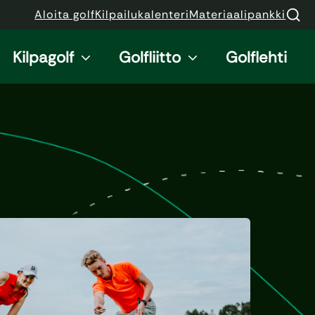
Aloita golf
Kilpailukalenteri
Materiaalipankki
Kilpagolf
Golfliitto
Golflehti