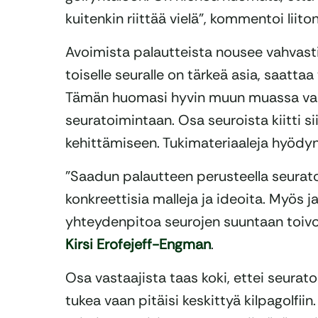
kuitenkin riittää vielä”, kommentoi liit
Avoimista palautteista nousee vahvasti 
toiselle seuralle on tärkeä asia, saattaa
Tämän huomasi hyvin muun muassa vasta
seuratoimintaan. Osa seuroista kiitti si
kehittämiseen. Tukimateriaaleja hyödynn
”Saadun palautteen perusteella seurato
konkreettisia malleja ja ideoita. Myös j
yhteydenpitoa seurojen suuntaan toivo
Kirsi Erofejeff-Engman
.
Osa vastaajista taas koki, ettei seurato
tukea vaan pitäisi keskittyä kilpagolfi