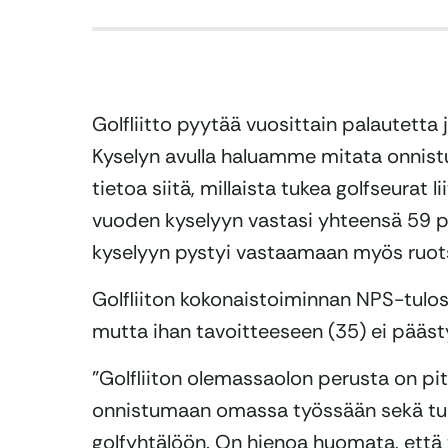
Golfliitto pyytää vuosittain palautett
Kyselyn avulla haluamme mitata onni
tietoa siitä, millaista tukea golfseurat l
vuoden kyselyyn vastasi yhteensä 59 
kyselyyn pystyi vastaamaan myös ruotsik
Golfliiton kokonaistoiminnan NPS-tulos o
mutta ihan tavoitteeseen (35) ei pääst
”Golfliiton olemassaolon perusta on pit
onnistumaan omassa työssään sekä tuo
golfyhtälöön. On hienoa huomata, ett