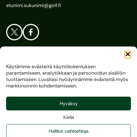
etunimi.sukunimi@golf.fi
Aloita Golf
Käytämme evästeitä käyttökokemuksen
parantamiseen, analytiikkaan ja personoidun sisällön
Liitto
tuottamiseen. Luvallasi hyödynnämme evästeitä myös
markkinoinnin kohdentamiseen.
Kilpagolf
Hyväksy
Kiellä
Copyright 2025, All rights reserved.
Hallitse vaihtoehtoja
Evästeasetukset