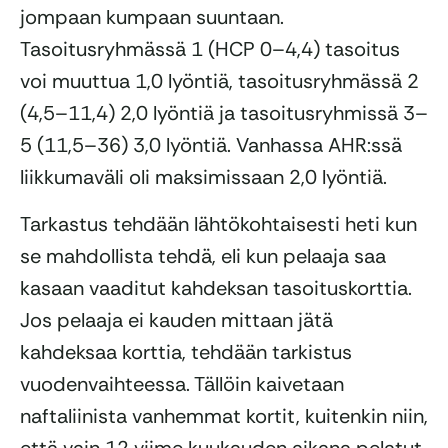
jompaan kumpaan suuntaan.
Tasoitusryhmässä 1 (HCP 0–4,4) tasoitus
voi muuttua 1,0 lyöntiä, tasoitusryhmässä 2
(4,5–11,4) 2,0 lyöntiä ja tasoitusryhmissä 3–
5 (11,5–36) 3,0 lyöntiä. Vanhassa AHR:ssä
liikkumaväli oli maksimissaan 2,0 lyöntiä.
Tarkastus tehdään lähtökohtaisesti heti kun
se mahdollista tehdä, eli kun pelaaja saa
kasaan vaaditut kahdeksan tasoituskorttia.
Jos pelaaja ei kauden mittaan jätä
kahdeksaa korttia, tehdään tarkistus
vuodenvaihteessa. Tällöin kaivetaan
naftaliinista vanhemmat kortit, kuitenkin niin,
että vain 12 viime kuukauden aikana pelatut