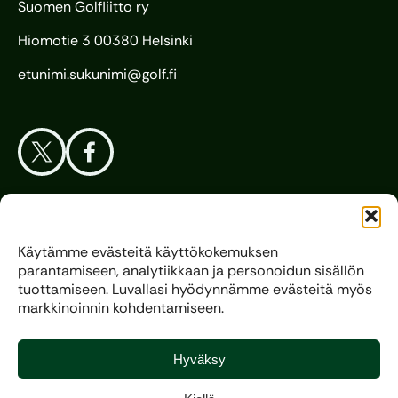
Suomen Golfliitto ry
Hiomotie 3 00380 Helsinki
etunimi.sukunimi@golf.fi
Aloita Golf
Käytämme evästeitä käyttökokemuksen
parantamiseen, analytiikkaan ja personoidun sisällön
Liitto
tuottamiseen. Luvallasi hyödynnämme evästeitä myös
markkinoinnin kohdentamiseen.
Kilpagolf
Hyväksy