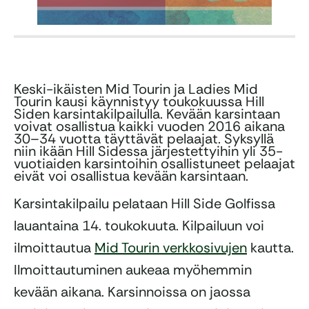
Keski-ikäisten Mid Tourin ja Ladies Mid
Tourin kausi käynnistyy toukokuussa Hill
Siden karsintakilpailulla. Kevään karsintaan
voivat osallistua kaikki vuoden 2016 aikana
30–34 vuotta täyttävät pelaajat. Syksyllä
niin ikään Hill Sidessa järjestettyihin yli 35-
vuotiaiden karsintoihin osallistuneet pelaajat
eivät voi osallistua kevään karsintaan.
Karsintakilpailu pelataan Hill Side Golfissa
lauantaina 14. toukokuuta. Kilpailuun voi
ilmoittautua
Mid Tourin verkkosivujen
kautta.
Ilmoittautuminen aukeaa myöhemmin
kevään aikana. Karsinnoissa on jaossa