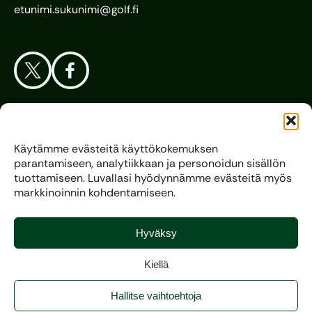
etunimi.sukunimi@golf.fi
Aloita Golf
Käytämme evästeitä käyttökokemuksen
parantamiseen, analytiikkaan ja personoidun sisällön
Liitto
tuottamiseen. Luvallasi hyödynnämme evästeitä myös
markkinoinnin kohdentamiseen.
Kilpagolf
Hyväksy
Kiellä
Copyright 2025, All rights reserved.
Hallitse vaihtoehtoja
Evästeasetukset