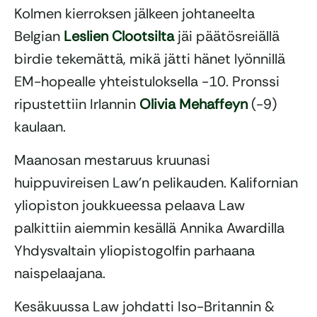
Kolmen kierroksen jälkeen johtaneelta
Belgian
Leslien Clootsilta
jäi päätösreiällä
birdie tekemättä, mikä jätti hänet lyönnillä
EM-hopealle yhteistuloksella -10. Pronssi
ripustettiin Irlannin
Olivia Mehaffeyn
(-9)
kaulaan.
Maanosan mestaruus kruunasi
huippuvireisen Law’n pelikauden. Kalifornian
yliopiston joukkueessa pelaava Law
palkittiin aiemmin kesällä Annika Awardilla
Yhdysvaltain yliopistogolfin parhaana
naispelaajana.
Kesäkuussa Law johdatti Iso-Britannin &