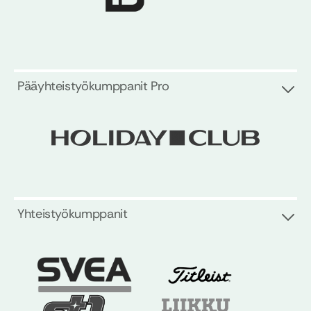
Pääyhteistyökumppanit Pro
Yhteistyökumppanit