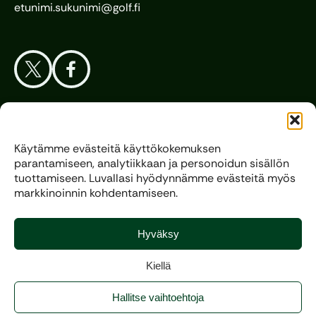
etunimi.sukunimi@golf.fi
Aloita Golf
Käytämme evästeitä käyttökokemuksen
parantamiseen, analytiikkaan ja personoidun sisällön
Liitto
tuottamiseen. Luvallasi hyödynnämme evästeitä myös
markkinoinnin kohdentamiseen.
Kilpagolf
Hyväksy
Kiellä
Copyright 2025, All rights reserved.
Hallitse vaihtoehtoja
Evästeasetukset