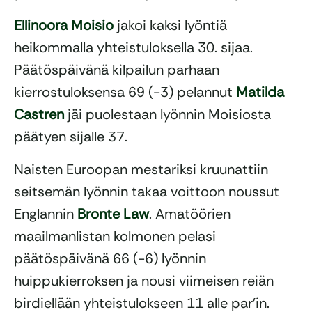
Ellinoora Moisio
jakoi kaksi lyöntiä
heikommalla yhteistuloksella 30. sijaa.
Päätöspäivänä kilpailun parhaan
kierrostuloksensa 69 (-3) pelannut
Matilda
Castren
jäi puolestaan lyönnin Moisiosta
päätyen sijalle 37.
Naisten Euroopan mestariksi kruunattiin
seitsemän lyönnin takaa voittoon noussut
Englannin
Bronte Law
. Amatöörien
maailmanlistan kolmonen pelasi
päätöspäivänä 66 (-6) lyönnin
huippukierroksen ja nousi viimeisen reiän
birdiellään yhteistulokseen 11 alle par’in.