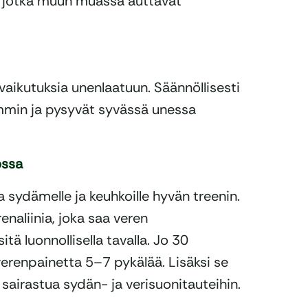
, jotka muun muassa auttavat
a vaikutuksia unenlaatuun. Säännöllisesti
mmin ja pysyvät syvässä unessa
ossa
a sydämelle ja keuhkoille hyvän treenin.
enaliinia, joka saa veren
 luonnollisella tavalla. Jo 30
 verenpainetta 5–7 pykälää. Lisäksi se
 sairastua sydän- ja verisuonitauteihin.