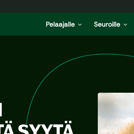
Pelaajalle
Seuroille
N
TÄ SYYTÄ