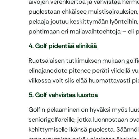
aivojen verenkiertoa ja vahvistaa herm
puolestaan ehkäisee muistisairauksien,
pelaaja joutuu keskittymään lyönteihin
pohtimaan eri mailavaihtoehtoja – eli 
4. Golf pidentää elinikää
Ruotsalaisen tutkimuksen mukaan golfia
elinajanodote pitenee peräti viidellä vu
viikossa voit siis elää huomattavasti 
5. Golf vahvistaa luustoa
Golfin pelaaminen on hyväksi myös luusto
seniorigolfareille, jotka luonnostaan o
kehittymiselle ikänsä puolesta. Säännöl