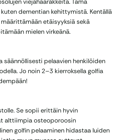
osolujen viejähaarakkeita. Tämä
 kuten dementian kehittymistä. Kentällä
, määrittämään etäisyyksiä sekä
pitämään mielen virkeänä.
 säännöllisesti pelaavien henkilöiden
odella. Jo noin 2–3 kierroksella golfia
pidempään!
lle. Se sopii erittäin hyvin
vat alttiimpia osteoporoosin
linen golfin pelaaminen hidastaa luiden