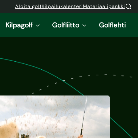
Aloita golf
Kilpailukalenteri
Materiaalipankki
Kilpagolf
Golfliitto
Golflehti