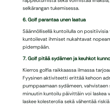
rappeutumista sekä voimistaa lihaksia
selkärangan tukemisessa.
6. Golf parantaa unen laatua
Säännöllisellä kuntoilulla on positiivisi
kuntoilevat ihmiset nukahtavat nopea
pidempään.
7. Golf pitää sydämen ja keuhkot kunn
Kierros golfia raikkaassa ilmassa tarjoa
Fyysinen aktiviteetti erittää kehoon adr
pumppaamaan sydämeen, vahvistaen sitä
minuutin kuntoilu päivittäin voi laskea
laskee kolesterolia sekä vähentää riskiä