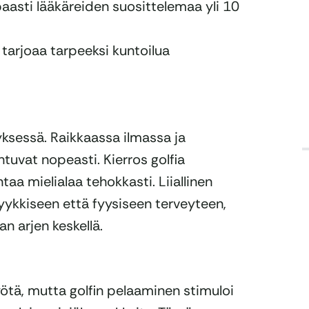
paasti lääkäreiden suosittelemaa yli 10
tarjoaa tarpeeksi kuntoilua
yksessä. Raikkaassa ilmassa ja
tuvat nopeasti. Kierros golfia
taa mielialaa tehokkasti. Liiallinen
syykkiseen että fyysiseen terveyteen,
n arjen keskellä.
yötä, mutta golfin pelaaminen stimuloi