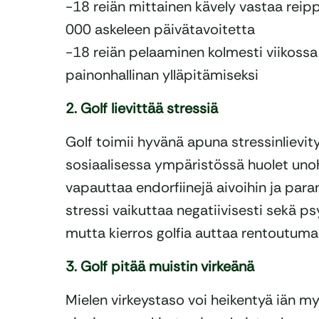
-18 reiän mittainen kävely vastaa reip
000 askeleen päivätavoitetta
-18 reiän pelaaminen kolmesti viikossa 
painonhallinan ylläpitämiseksi
2. Golf lievittää stressiä
Golf toimii hyvänä apuna stressinlievit
sosiaalisessa ympäristössä huolet unoh
vapauttaa endorfiinejä aivoihin ja paran
stressi vaikuttaa negatiivisesti sekä p
mutta kierros golfia auttaa rentoutumaa
3. Golf pitää muistin virkeänä
Mielen virkeystaso voi heikentyä iän m