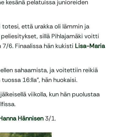
me kesänä pelatuissa junioreiden
totesi, että urakka oli lämmin ja
eliesitykset, sillä Pihlajamäki voitti
7/6. Finaalissa hän kukisti
Lisa-Maria
tellen sahaamista, ja voitettiin reikiä
tuossa 16:lla”, hän huokaisi.
älkeisellä viikolla, kun hän puolustaa
fissa.
Hanna Hännisen
3/1.