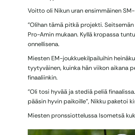
Voitto oli Nikun uran ensimmäinen SM-k
”Olihan tämä pitkä projekti. Seitsemän 
Pro-Amin mukaan. Kyllä kropassa tuntu
onnellisena.
Miesten EM-joukkuekilpailuihin heinäkuu
tyytyväinen, kuinka hän viikon aikana pel
finaaliinkin.
”Oli tosi hyvää ja stediä peliä finaalissa.
pääsin hyvin paikoille”, Nikku paketoi k
Miesten pronssiottelussa Isometsä kuk