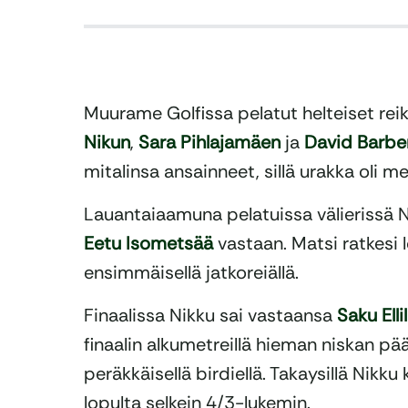
Muurame Golfissa pelatut helteiset rei
Nikun
,
Sara Pihlajamäen
ja
David Barbe
mitalinsa ansainneet, sillä urakka oli me
Lauantaiaamuna pelatuissa välierissä N
Eetu Isometsää
vastaan. Matsi ratkesi 
ensimmäisellä jatkoreiällä.
Finaalissa Nikku sai vastaansa
Saku Elli
finaalin alkumetreillä hieman niskan pääl
peräkkäisellä birdiellä. Takaysillä Nikku 
lopulta selkein 4/3-lukemin.