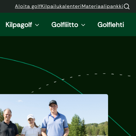
Aloita golf
Kilpailukalenteri
Materiaalipankki
Kilpagolf
Golfliitto
Golflehti