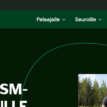
Pelaajalle
Seuroille
 SM-
ULLE,