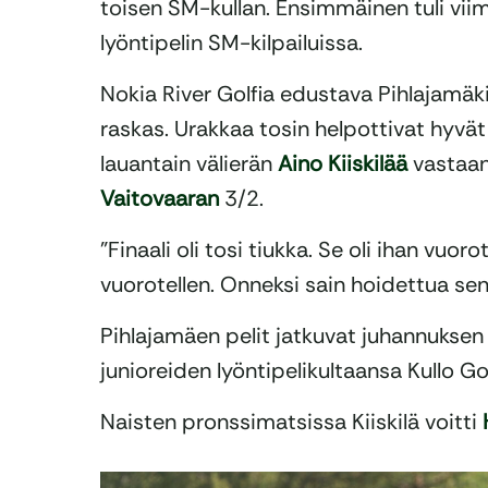
toisen SM-kullan. Ensimmäinen tuli vii
lyöntipelin SM-kilpailuissa.
Nokia River Golfia edustava Pihlajamäki 
raskas. Urakkaa tosin helpottivat hyvät p
lauantain välierän
Aino Kiiskilää
vastaan 
Vaitovaaran
3/2.
”Finaali oli tosi tiukka. Se oli ihan vuoro
vuorotellen. Onneksi sain hoidettua sen 
Pihlajamäen pelit jatkuvat juhannuksen j
junioreiden lyöntipelikultaansa Kullo Gol
Naisten pronssimatsissa Kiiskilä voitti