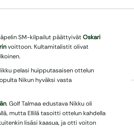
käpelin SM-kilpailut päättyivät
Oskari
rin
voittoon. Kultamitalistit olivat
lkoinen.
ikku pelasi huipputasaisen ottelun
lopulta Nikun hyväksi vasta
län
. Golf Talmaa edustava Nikku oli
lä, mutta Ellilä tasoitti ottelun kahdella
kuitenkin lisäsi kaasua, ja otti voiton