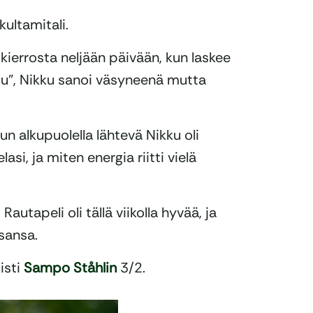
ultamitali.
kierrosta neljään päivään, kun laskee
u”, Nikku sanoi väsyneenä mutta
n alkupuolella lähtevä Nikku oli
asi, ja miten energia riitti vielä
 Rautapeli oli tällä viikolla hyvää, ja
isansa.
isti
Sampo Ståhlin
3/2.