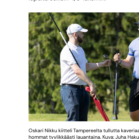
Oskari Nikku kiitteli Tampereelta tullutta kaveria
hommat tyylikkäästi lauantaina. Kuva: Juha Haku