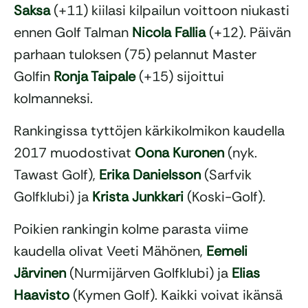
Saksa
(+11) kiilasi kilpailun voittoon niukasti
ennen Golf Talman
Nicola Fallia
(+12). Päivän
parhaan tuloksen (75) pelannut Master
Golfin
Ronja Taipale
(+15) sijoittui
kolmanneksi.
Rankingissa tyttöjen kärkikolmikon kaudella
2017 muodostivat
Oona Kuronen
(nyk.
Tawast Golf),
Erika Danielsson
(Sarfvik
Golfklubi) ja
Krista Junkkari
(Koski-Golf).
Poikien rankingin kolme parasta viime
kaudella olivat Veeti Mähönen,
Eemeli
Järvinen
(Nurmijärven Golfklubi) ja
Elias
Haavisto
(Kymen Golf). Kaikki voivat ikänsä