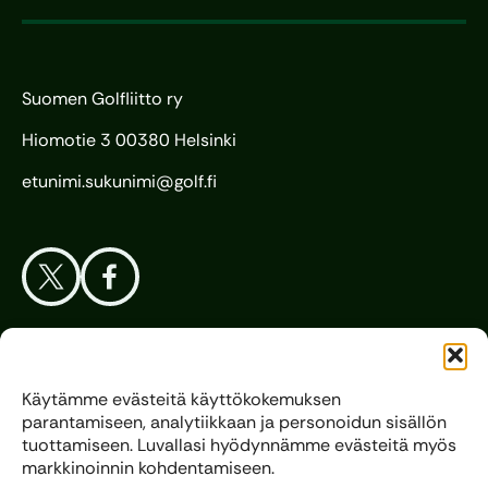
Suomen Golfliitto ry
Hiomotie 3 00380 Helsinki
etunimi.sukunimi@golf.fi
Aloita Golf
Käytämme evästeitä käyttökokemuksen
parantamiseen, analytiikkaan ja personoidun sisällön
Liitto
tuottamiseen. Luvallasi hyödynnämme evästeitä myös
markkinoinnin kohdentamiseen.