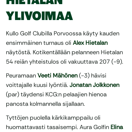
HIETALAN
YLIVOIMAA
Kullo Golf Clubilla Porvoossa käyty kauden
ensimmäinen turnaus oli
Alex Hietalan
näytöstä. Kotikentällään pelanneen Hietalan
54 reiän yhteistulos oli vakuuttava 207 (-9).
Peuramaan
Veeti Mähönen
(-3) hävisi
voittajalle kuusi lyöntiä.
Jonatan Jolkkonen
(par) täydensi KCG:n pelaajien hienoa
panosta kolmannella sijallaan.
Tyttöjen puolella kärkikamppailu oli
huomattavasti tasaisempi. Aura Golfin
Elina