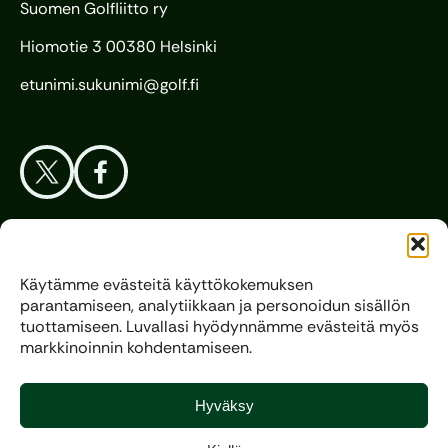
Suomen Golfliitto ry
Hiomotie 3 00380 Helsinki
etunimi.sukunimi@golf.fi
Aloita Golf
Käytämme evästeitä käyttökokemuksen
parantamiseen, analytiikkaan ja personoidun sisällön
Liitto
tuottamiseen. Luvallasi hyödynnämme evästeitä myös
markkinoinnin kohdentamiseen.
Kilpagolf
Hyväksy