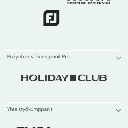
Pääyhteistyökumppanit Pro
Yhteistyökumppanit