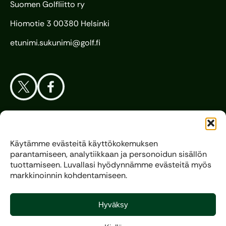
Suomen Golfliitto ry
Hiomotie 3 00380 Helsinki
etunimi.sukunimi@golf.fi
Aloita Golf
Käytämme evästeitä käyttökokemuksen
parantamiseen, analytiikkaan ja personoidun sisällön
Liitto
tuottamiseen. Luvallasi hyödynnämme evästeitä myös
markkinoinnin kohdentamiseen.
Kilpagolf
Hyväksy