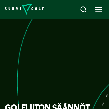
GOLFLIITON SÄÄNNÖT