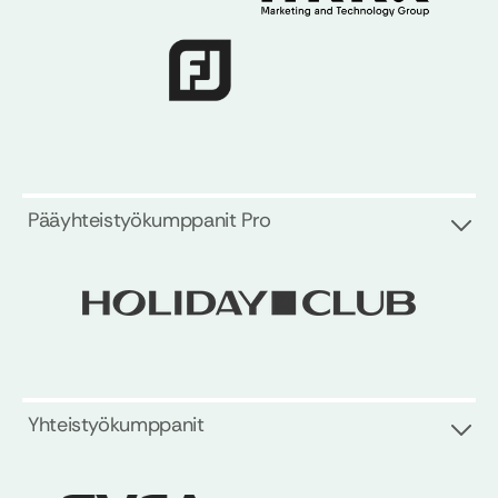
Pääyhteistyökumppanit Pro
Yhteistyökumppanit