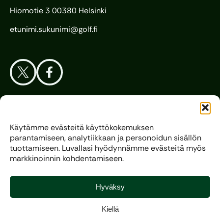
Hiomotie 3 00380 Helsinki
etunimi.sukunimi@golf.fi
Aloita Golf
Käytämme evästeitä käyttökokemuksen
parantamiseen, analytiikkaan ja personoidun sisällön
Liitto
tuottamiseen. Luvallasi hyödynnämme evästeitä myös
markkinoinnin kohdentamiseen.
Kilpagolf
Hyväksy
Kiellä