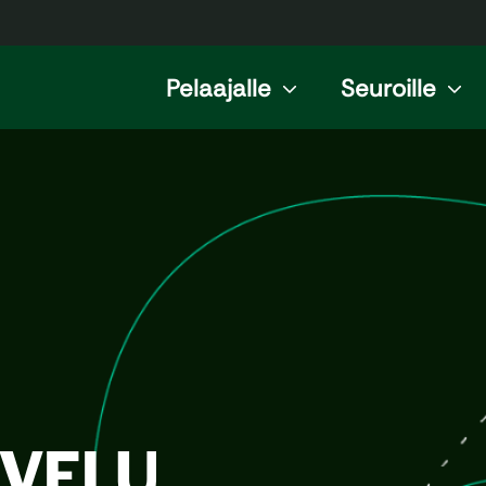
Pelaajalle
Seuroille
LVELU