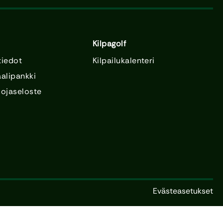
Kilpagolf
tiedot
Kilpailukalenteri
alipankki
uojaseloste
Evästeasetukset