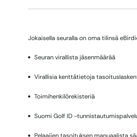
Jokaisella seuralla on oma tilinsä eBird
Seuran virallista jäsenmäärää
Virallisia kenttätietoja tasoituslaske
Toimihenkilörekisteriä
Suomi Golf ID -tunnistautumispalvel
Pelaajien tasoituksen manuaalista s