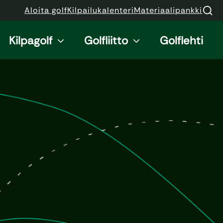
Aloita golf
Kilpailukalenteri
Materiaalipankki
Kilpagolf
Golfliitto
Golflehti