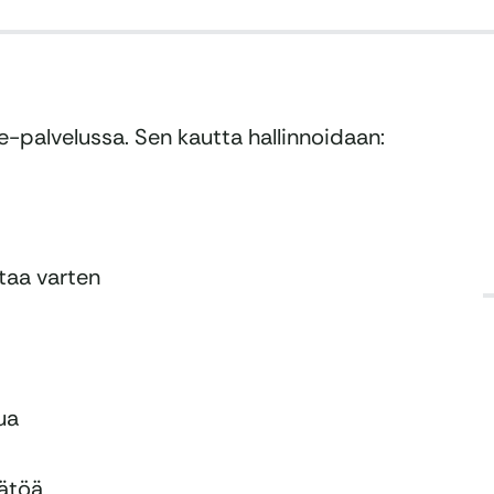
ie-palvelussa. Sen kautta hallinnoidaan:
ntaa varten
ua
äätöä