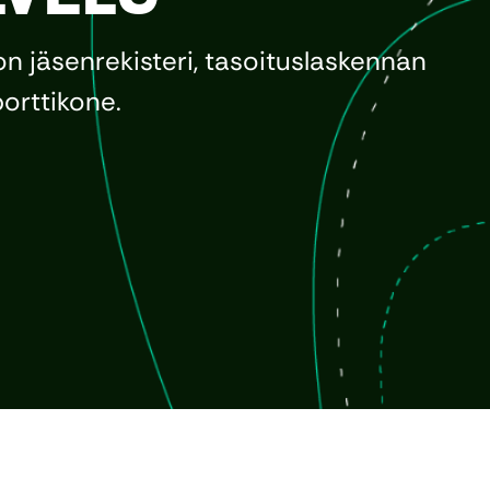
on jäsenrekisteri, tasoituslaskennan
orttikone.