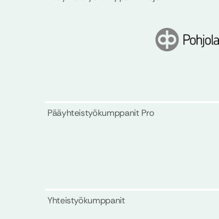
Pääyhteistyökumppanit Pro
Yhteistyökumppanit