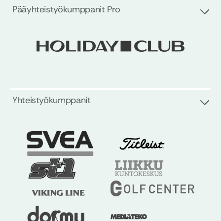
Pääyhteistyökumppanit Pro
Yhteistyökumppanit