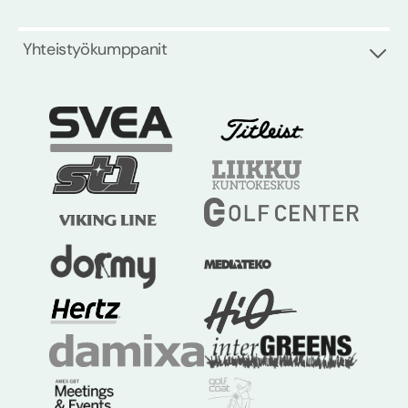
Yhteistyökumppanit