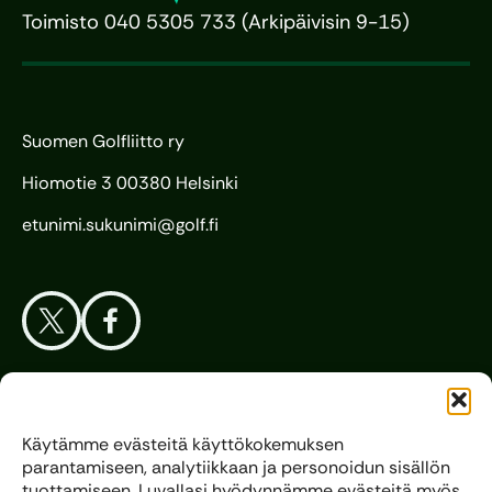
Toimisto 040 5305 733 (Arkipäivisin 9-15)
Suomen Golfliitto ry
Hiomotie 3 00380 Helsinki
etunimi.sukunimi@golf.fi
Aloita Golf
Käytämme evästeitä käyttökokemuksen
parantamiseen, analytiikkaan ja personoidun sisällön
Liitto
tuottamiseen. Luvallasi hyödynnämme evästeitä myös