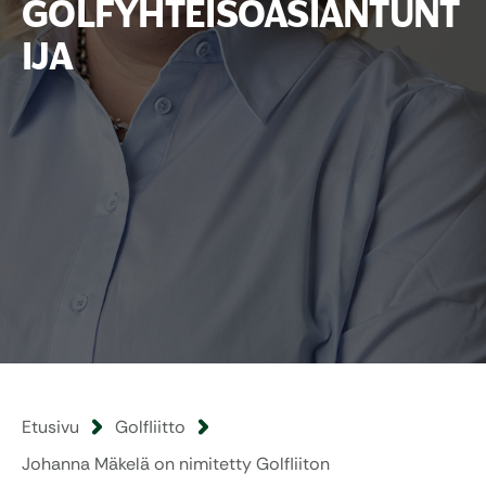
GOLFYHTEISÖASIANTUNT
IJA
Etusivu
Golfliitto
Johanna Mäkelä on nimitetty Golfliiton