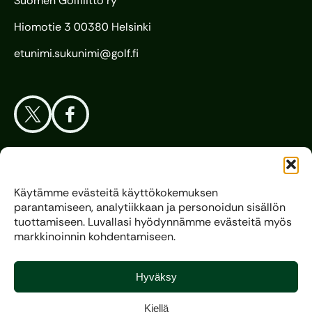
Suomen Golfliitto ry
Hiomotie 3 00380 Helsinki
etunimi.sukunimi@golf.fi
Aloita Golf
Käytämme evästeitä käyttökokemuksen
parantamiseen, analytiikkaan ja personoidun sisällön
Liitto
tuottamiseen. Luvallasi hyödynnämme evästeitä myös
markkinoinnin kohdentamiseen.
Kilpagolf
Hyväksy
Kiellä