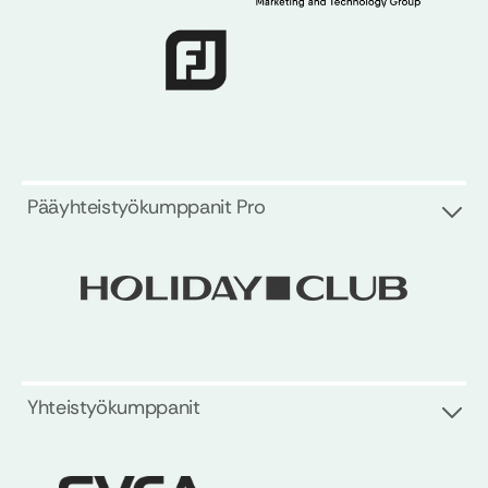
Pääyhteistyökumppanit Pro
Yhteistyökumppanit