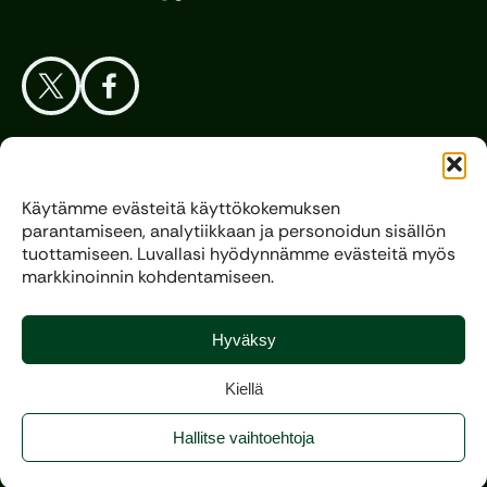
Aloita Golf
Käytämme evästeitä käyttökokemuksen
parantamiseen, analytiikkaan ja personoidun sisällön
Liitto
tuottamiseen. Luvallasi hyödynnämme evästeitä myös
markkinoinnin kohdentamiseen.
Kilpagolf
Hyväksy
Kiellä
Copyright 2025, All rights reserved.
Hallitse vaihtoehtoja
Evästeasetukset