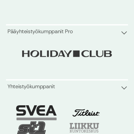
Pääyhteistyökumppanit Pro
Yhteistyökumppanit