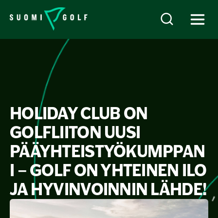
HOLIDAY CLUB ON
GOLFLIITON UUSI
PÄÄYHTEISTYÖKUMPPAN
I – GOLF ON YHTEINEN ILO
JA HYVINVOINNIN LÄHDE!