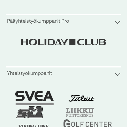
Pääyhteistyökumppanit Pro
Yhteistyökumppanit