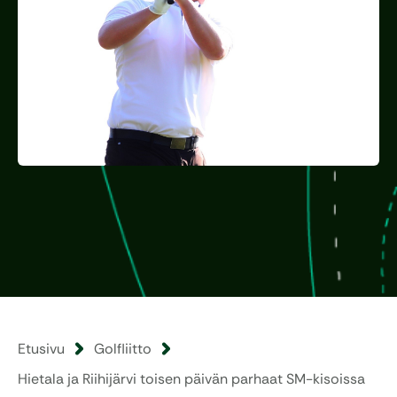
Etusivu
Golfliitto
Hietala ja Riihijärvi toisen päivän parhaat SM-kisoissa