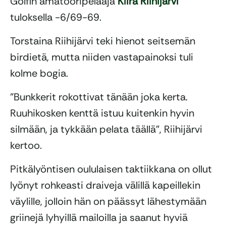
Golfin amatööripelaaja
Kiira Riihijärvi
tuloksella -6/69-69.
Torstaina Riihijärvi teki hienot seitsemän
birdietä, mutta niiden vastapainoksi tuli
kolme bogia.
”Bunkkerit rokottivat tänään joka kerta.
Ruuhikosken kenttä istuu kuitenkin hyvin
silmään, ja tykkään pelata täällä”, Riihijärvi
kertoo.
Pitkälyöntisen oululaisen taktiikkana on ollut
lyönyt rohkeasti draiveja välillä kapeillekin
väylille, jolloin hän on päässyt lähestymään
griinejä lyhyillä mailoilla ja saanut hyviä