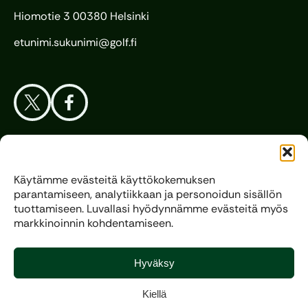
Hiomotie 3 00380 Helsinki
etunimi.sukunimi@golf.fi
Aloita Golf
Käytämme evästeitä käyttökokemuksen
parantamiseen, analytiikkaan ja personoidun sisällön
Liitto
tuottamiseen. Luvallasi hyödynnämme evästeitä myös
markkinoinnin kohdentamiseen.
Kilpagolf
Hyväksy
Kiellä