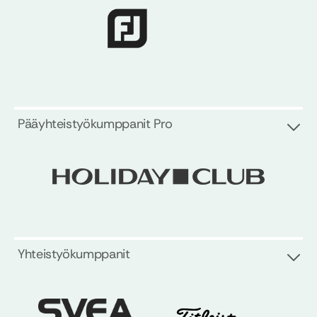
Pääyhteistyökumppanit Pro
Yhteistyökumppanit