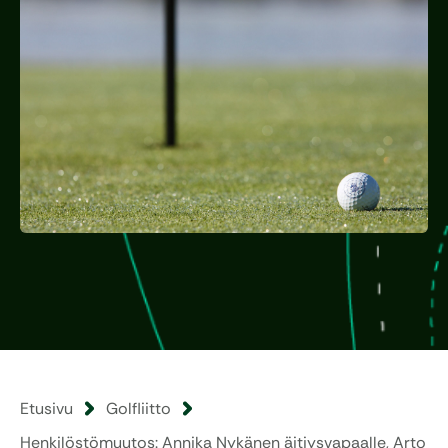
Etusivu
Golfliitto
Henkilöstömuutos: Annika Nykänen äitiysvapaalle, Arto