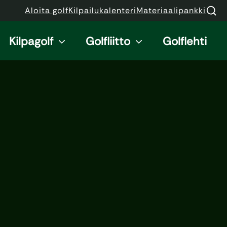
Aloita golf
Kilpailukalenteri
Materiaalipankki
Kilpagolf
Golfliitto
Golflehti