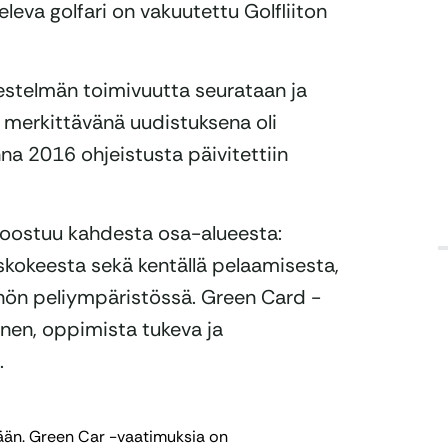
eleva golfari on vakuutettu Golfliiton
jestelmän toimivuutta seurataan ja
 merkittävänä uudistuksena oli
na 2016 ohjeistusta päivitettiin
koostuu kahdesta osa-alueesta:
iskokeesta sekä kentällä pelaamisesta,
nön peliympäristössä. Green Card -
inen, oppimista tukeva ja
.
kään. Green Car -vaatimuksia on