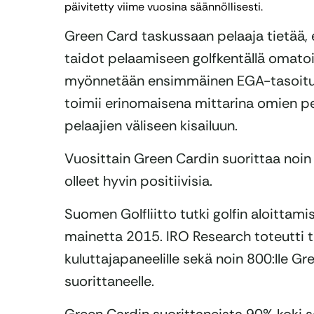
päivitetty viime vuosina säännöllisesti.
Green Card taskussaan pelaaja tietää, e
taidot pelaamiseen golfkentällä omatoimi
myönnetään ensimmäinen EGA-tasoitus 
toimii erinomaisena mittarina omien pel
pelaajien väliseen kisailuun.
Vuosittain Green Cardin suorittaa noi
olleet hyvin positiivisia.
Suomen Golfliitto tutki golfin aloittam
mainetta 2015. IRO Research toteutti
kuluttajapaneelille sekä noin 800:lle G
suorittaneelle.