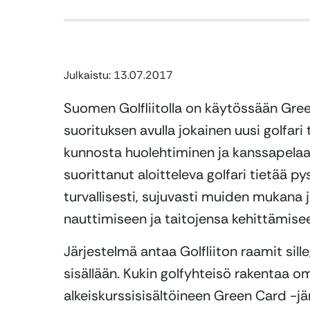
Julkaistu: 13.07.2017
Suomen Golfliitolla on käytössään Gree
suorituksen avulla jokainen uusi golfari
kunnosta huolehtiminen ja kanssapelaa
suorittanut aloitteleva golfari tietää
turvallisesti, sujuvasti muiden mukana 
nauttimiseen ja taitojensa kehittämise
Järjestelmä antaa Golfliiton raamit si
sisällään. Kukin golfyhteisö rakentaa o
alkeiskurssisisältöineen Green Card -j