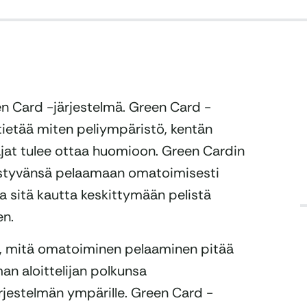
n Card -järjestelmä. Green Card -
 tietää miten peliympäristö, kentän
jat tulee ottaa huomioon. Green Cardin
 pystyvänsä pelaamaan omatoimisesti
ja sitä kautta keskittymään pelistä
en.
lle, mitä omatoiminen pelaaminen pitää
man aloittelijan polkunsa
ärjestelmän ympärille. Green Card -