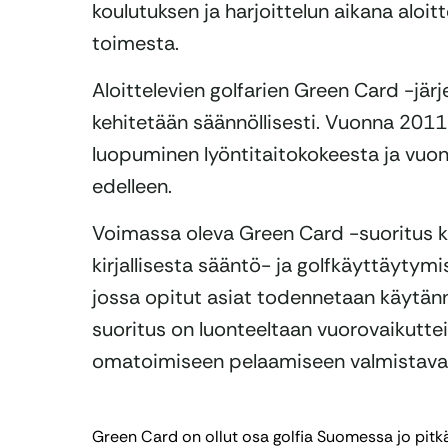
koulutuksen ja harjoittelun aikana aloitt
toimesta.
Aloittelevien golfarien Green Card -jär
kehitetään säännöllisesti. Vuonna 2011
luopuminen lyöntitaitokokeesta ja vuon
edelleen.
Voimassa oleva Green Card -suoritus 
kirjallisesta sääntö- ja golfkäyttäytym
jossa opitut asiat todennetaan käytän
suoritus on luonteeltaan vuorovaikutte
omatoimiseen pelaamiseen valmistava
Green Card on ollut osa golfia Suomessa jo pit