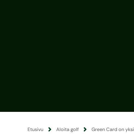
Etusivu
Aloita golf
Green Card on yksi