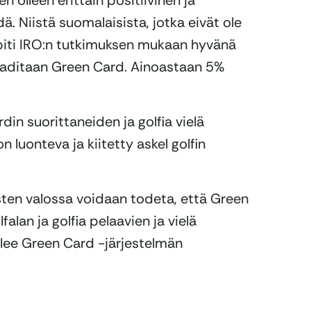
 olleen erittäin positiivinen ja
ä. Niistä suomalaisista, jotka eivät ole
piti IRO:n tutkimuksen mukaan hyvänä
 vaaditaan Green Card. Ainoastaan 5%
in suorittaneiden ja golfia vielä
luonteva ja kiitetty askel golfin
ten valossa voidaan todeta, että Green
alan ja golfia pelaavien ja vielä
elee Green Card -järjestelmän