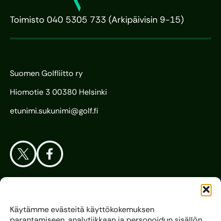
Toimisto 040 5305 733 (Arkipäivisin 9-15)
Suomen Golfliitto ry
Hiomotie 3 00380 Helsinki
etunimi.sukunimi@golf.fi
Aloita Golf
Käytämme evästeitä käyttökokemuksen
parantamiseen, analytiikkaan ja personoidun sisällön