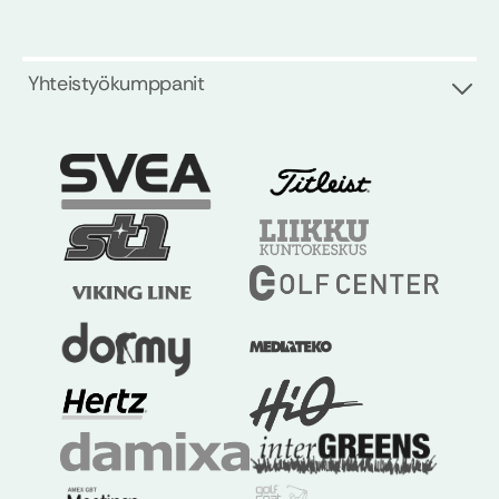
Yhteistyökumppanit