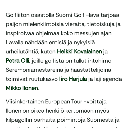
Golfliiton osastolla Suomi Golf -lava tarjoaa
paljon mielenkiintoisia vieraita, tietoiskuja ja
inspiroivaa ohjelmaa koko messujen ajan.
Lavalla nähdään entisiä ja nykyisiä
urheilutähtiä, kuten
Heikki Kovalainen
ja
Petra Olli
, joille golfista on tullut intohimo.
Seremoniamestareina ja haastattelijoina
toimivat ruutukasvo
Iiro Harjula
ja lajilegenda
Mikko Ilonen
.
Viisinkertainen European Tour -voittaja
Ilonen on oikea henkilö kertomaan myös
kilpagolfin parhaita poimintoja Suomesta ja