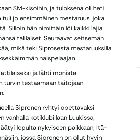
an SM-kisoihin, ja tuloksena oli heti
 tuli jo ensimmäinen mestaruus, joka
. Silloin hän nimittäin löi kaikki lajia
mänsä talilaiset. Seuraavat seitsemän
isää, mikä teki Siprosesta mestaruuksilla
sekkäimmän naispelaajan.
tilaiseksi ja lähti monista
an turvin testaamaan taitojaan
n.
ueella Sipronen ryhtyi opettavaksi
n vanhalla kotiklubillaan Luukissa,
äätyi lopulta nykyiseen paikkaan, Itä-
näsiin, jossa Sipronen on ollut hyvin