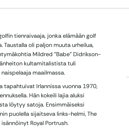
lfin tienraivaaja, jonka elämään golf
 Taustalla oli paljon muuta urheilua,
yhtymäkohtia Mildred ”Babe” Didrikson-
änheiton kultamitalistista tuli
naispelaaja maailmassa.
sa tapahtuivat Irlannissa vuonna 1970,
uksella. Hän kokeili lajia aluksi
aasta löytyy satoja. Ensimmäiseksi
nin puolella sijaitseva links-helmi, The
sännöinyt Royal Portrush.