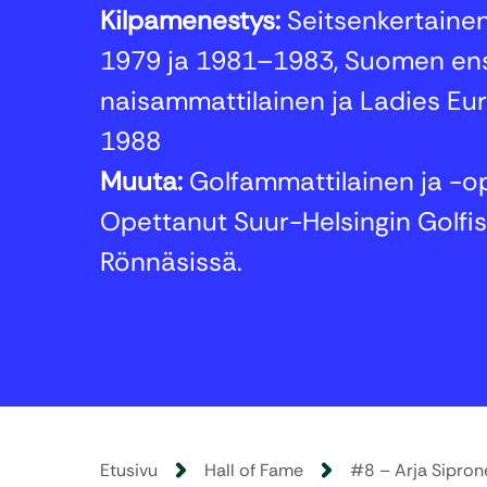
Kilpamenestys:
Seitsenkertaine
1979 ja 1981–1983, Suomen en
naisammattilainen ja Ladies Eu
1988
Muuta:
Golfammattilainen ja -op
Opettanut Suur-Helsingin Golfis
Rönnäsissä.
Etusivu
Hall of Fame
#8 – Arja Sipron