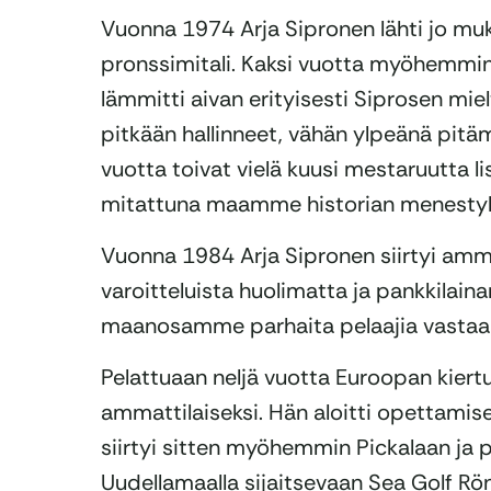
Vuonna 1974 Arja Sipronen lähti jo muka
pronssimitali. Kaksi vuotta myöhemmin
lämmitti aivan erityisesti Siprosen mieltä
pitkään hallinneet, vähän ylpeänä pitä
vuotta toivat vielä kuusi mestaruutta l
mitattuna maamme historian menestyk
Vuonna 1984 Arja Sipronen siirtyi ammat
varoitteluista huolimatta ja pankkilain
maanosamme parhaita pelaajia vastaa
Pelattuaan neljä vuotta Euroopan kiert
ammattilaiseksi. Hän aloitti opettamise
siirtyi sitten myöhemmin Pickalaan ja p
Uudellamaalla sijaitsevaan Sea Golf Rön