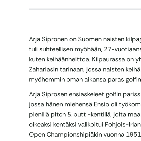
Arja Sipronen on Suomen naisten kilpago
tuli suhteellisen myöhään, 27-vuotiaana.
kuten keihäänheittoa. Kilpaurassa on 
Zahariasin tarinaan, jossa naisten keihä
myöhemmin oman aikansa paras golfin 
Arja Siprosen ensiaskeleet golfin paris
jossa hänen miehensä Ensio oli työkomenn
pienillä pitch & putt -kentillä, joita m
oikeaksi kentäksi valikoitui Pohjois-Irlan
Open Championshipiäkin vuonna 1951 i