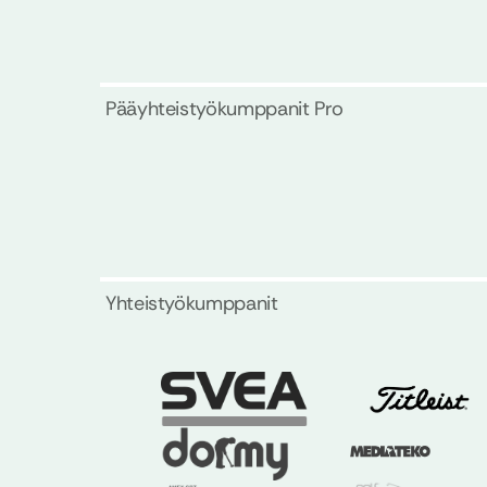
Pääyhteistyökumppanit Pro
Yhteistyökumppanit