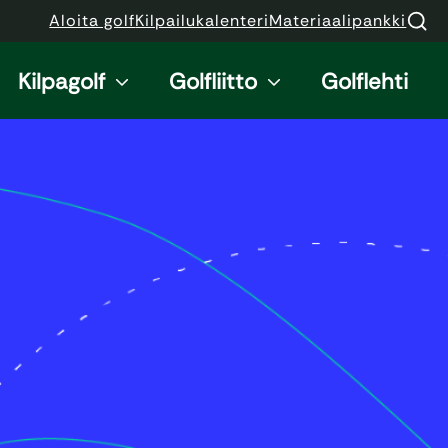
Aloita golf
Kilpailukalenteri
Materiaalipankki
Kilpagolf
Golfliitto
Golflehti