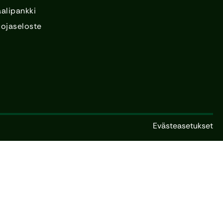
alipankki
uojaseloste
Evästeasetukset