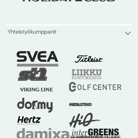
Yhteistyökumppanit