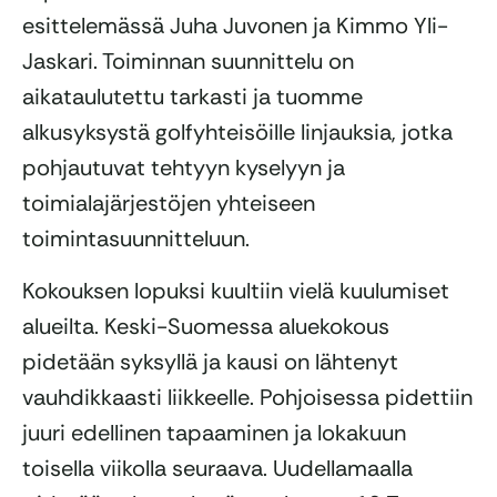
esittelemässä Juha Juvonen ja Kimmo Yli-
Jaskari. Toiminnan suunnittelu on
aikataulutettu tarkasti ja tuomme
alkusyksystä golfyhteisöille linjauksia, jotka
pohjautuvat tehtyyn kyselyyn ja
toimialajärjestöjen yhteiseen
toimintasuunnitteluun.
Kokouksen lopuksi kuultiin vielä kuulumiset
alueilta. Keski-Suomessa aluekokous
pidetään syksyllä ja kausi on lähtenyt
vauhdikkaasti liikkeelle. Pohjoisessa pidettiin
juuri edellinen tapaaminen ja lokakuun
toisella viikolla seuraava. Uudellamaalla