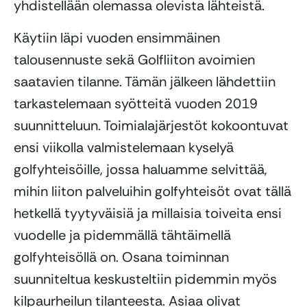
yhdistellään olemassa olevista lähteistä.
Käytiin läpi vuoden ensimmäinen
talousennuste sekä Golfliiton avoimien
saatavien tilanne. Tämän jälkeen lähdettiin
tarkastelemaan syötteitä vuoden 2019
suunnitteluun. Toimialajärjestöt kokoontuvat
ensi viikolla valmistelemaan kyselyä
golfyhteisöille, jossa haluamme selvittää,
mihin liiton palveluihin golfyhteisöt ovat tällä
hetkellä tyytyväisiä ja millaisia toiveita ensi
vuodelle ja pidemmällä tähtäimellä
golfyhteisöllä on. Osana toiminnan
suunniteltua keskusteltiin pidemmin myös
kilpaurheilun tilanteesta. Asiaa olivat