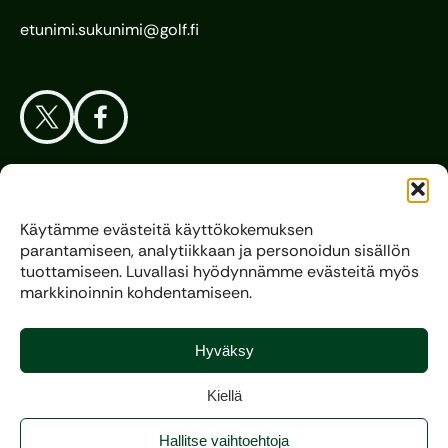
etunimi.sukunimi@golf.fi
Aloita Golf
Käytämme evästeitä käyttökokemuksen
parantamiseen, analytiikkaan ja personoidun sisällön
Liitto
tuottamiseen. Luvallasi hyödynnämme evästeitä myös
markkinoinnin kohdentamiseen.
Kilpagolf
Hyväksy
Kiellä
Copyright 2025, All rights reserved.
Hallitse vaihtoehtoja