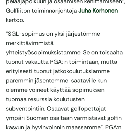
pelaajapolkuun ja osaamisen kehittämiseen”,
Golfliiton toiminnanjohtaja
Juha Korhonen
kertoo.
”SGL-sopimus on yksi järjestömme
merkittävimmistä
yhteistyösopimuksistamme. Se on toisaalta
tuonut vakautta PGA: n toimintaan, mutta
erityisesti tuonut jatkokoulutuksiamme
paremmin jäsentemme saataville kun
olemme voineet käyttää sopimuksen
tuomaa resurssia koulutusten
subventointiin. Osaavat golfopettajat
ympäri Suomen osaltaan varmistavat golfin
kasvun ja hyvinvoinnin maassamme”, PGA:n