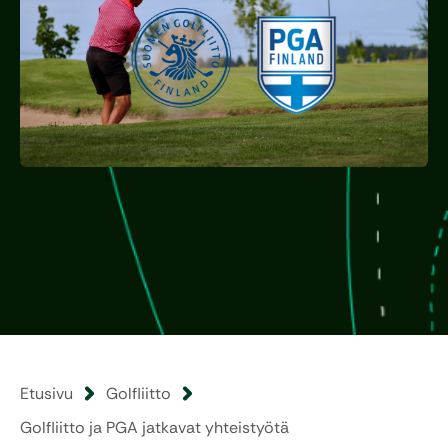
Etusivu
Golfliitto
Golfliitto ja PGA jatkavat yhteistyötä