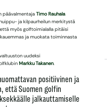
:n päävalmentaja
Timo Rauhala
uippu- ja kilpaurheilun merkitystä
 että myös golftoimialalla pitäisi
e kauemmas ja muokata toiminnasta
ovaltuuston uudeksi
olfklubin
Markku Takanen
.
huomattavan positiivinen ja
n, että Suomen golfin
ksekkäälle jalkauttamiselle