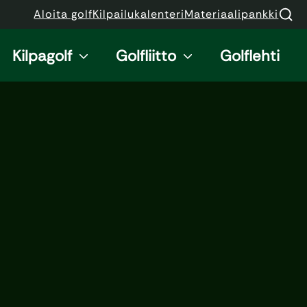
Aloita golf
Kilpailukalenteri
Materiaalipankki
Kilpagolf
Golfliitto
Golflehti