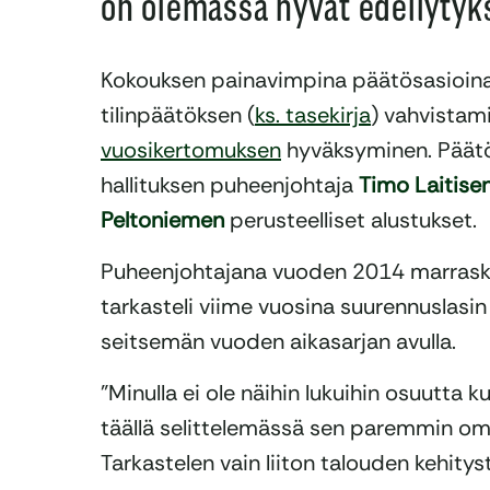
on olemassa hyvät edellytyk
Kokouksen painavimpina päätösasioina 
tilinpäätöksen (
ks. tasekirja
) vahvistam
vuosikertomuksen
hyväksyminen. Päätös
hallituksen puheenjohtaja
Timo Laitise
Peltoniemen
perusteelliset alustukset.
Puheenjohtajana vuoden 2014 marraskuu
tarkasteli viime vuosina suurennuslasin a
seitsemän vuoden aikasarjan avulla.
”Minulla ei ole näihin lukuihin osuutta k
täällä selittelemässä sen paremmin o
Tarkastelen vain liiton talouden kehityst