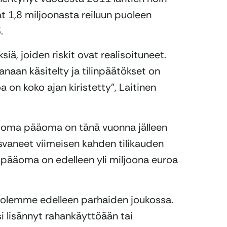
at 1,8 miljoonasta reiluun puoleen
.
siä, joiden riskit ovat realisoituneet.
anaan käsitelty ja tilinpäätökset on
 on koko ajan kiristetty”, Laitinen
n oma pääoma on tänä vuonna jälleen
asvaneet viimeisen kahden tilikauden
a pääoma on edelleen yli miljoona euroa
sa olemme edelleen parhaiden joukossa.
isi lisännyt rahankäyttöään tai