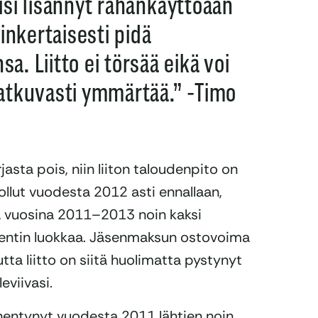
olisi lisännyt rahankäyttöään
inkertaisesti pidä
. Liitto ei törsää eikä voi
jatkuvasti ymmärtää.” -Timo
asta pois, niin liiton taloudenpito on
 ollut vuodesta 2012 asti ennallaan,
sa vuosina 2011–2013 noin kaksi
entin luokkaa. Jäsenmaksun ostovoima
utta liitto on siitä huolimatta pystynyt
eviivasi.
entynyt vuodesta 2011 lähtien noin