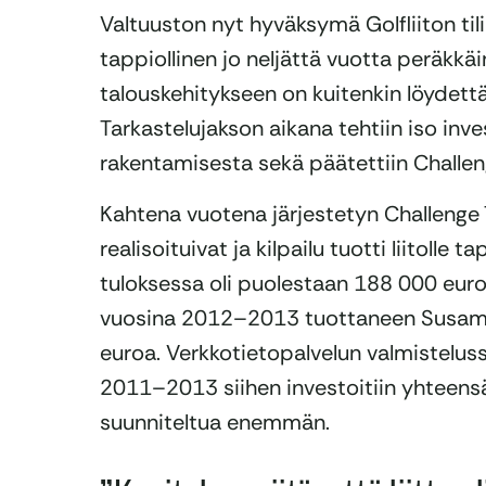
Valtuuston nyt hyväksymä Golfliiton til
tappiollinen jo neljättä vuotta peräkkä
talouskehitykseen on kuitenkin löydettä
Tarkastelujakson aikana tehtiin iso inv
rakentamisesta sekä päätettiin Challeng
Kahtena vuotena järjestetyn Challenge T
realisoituivat ja kilpailu tuotti liitoll
tuloksessa oli puolestaan 188 000 euroa
vuosina 2012–2013 tuottaneen Susamu
euroa. Verkkotietopalvelun valmisteluss
2011–2013 siihen investoitiin yhteensä
suunniteltua enemmän.