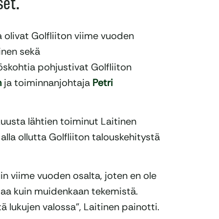
set.
olivat Golfliiton viime vuoden
inen sekä
kohtia pohjustivat Golfliiton
n
ja toiminnanjohtaja
Petri
sta lähtien toiminut Laitinen
lla ollutta Golfliiton talouskehitystä
uin viime vuoden osalta, joten en ole
maa kuin muidenkaan tekemistä.
ä lukujen valossa”, Laitinen painotti.