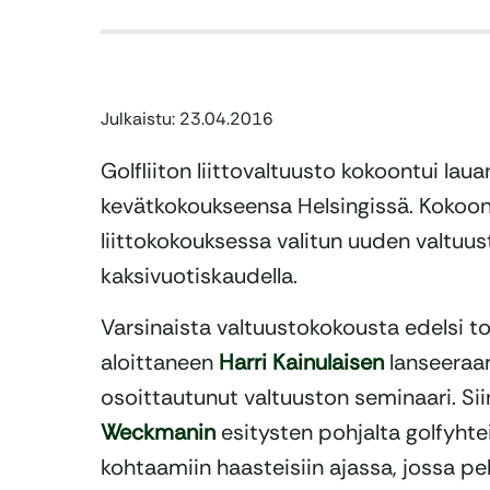
Julkaistu: 23.04.2016
Golfliiton liittovaltuusto kokoontui lau
kevätkokoukseensa Helsingissä. Kokoon
liittokokouksessa valitun uuden valtuu
kaksivuotiskaudella.
Varsinaista valtuustokokousta edelsi 
aloittaneen
Harri Kainulaisen
lanseeraam
osoittautunut valtuuston seminaari. Si
Weckmanin
esitysten pohjalta golfyhte
kohtaamiin haasteisiin ajassa, jossa p