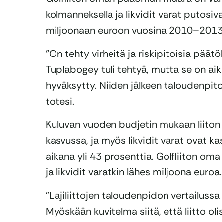
kolmanneksella ja likvidit varat putosiv
miljoonaan euroon vuosina 2010–2013
”On tehty virheitä ja riskipitoisia päätök
Tuplabogey tuli tehtyä, mutta se on aik
hyväksytty. Niiden jälkeen taloudenpitoa
totesi.
Kuluvan vuoden budjetin mukaan liito
kasvussa, ja myös likvidit varat ovat k
aikana yli 43 prosenttia. Golfliiton om
ja likvidit varatkin lähes miljoona euroa.
”Lajiliittojen taloudenpidon vertailus
Myöskään kuvitelma siitä, että liitto ol