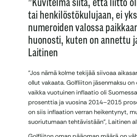
”Kuvitelma siitä, että liitto 
tai henkilöstökulujaan, ei yks
numeroiden valossa paikkaansa
huonosti, kuten on annettu 
Laitinen
”Jos nämä kolme tekijää siivoaa aikasarj
ollut vakaata. Golfliiton jäsenmaksu on
vaikka vuotuinen inflaatio oli Suomes
prosenttia ja vuosina 2014–2015 pros
on siis inflaation verran heikentynyt, m
suoriutumaan tehtävistään”, Laitinen all
Golfliiton oman pääoman määrä on väh