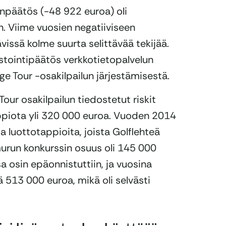
inpäätös (-48 922 euroa) oli
in. Viime vuosien negatiiviseen
vissä kolme suurta selittävää tekijää.
estointipäätös verkkotietopalvelun
e Tour -osakilpailun järjestämisestä.
our osakilpailun tiedostetut riskit
e tappiota yli 320 000 euroa. Vuoden 2014
 luottotappioita, joista Golflehteä
run konkurssin osuus oli 145 000
a osin epäonnistuttiin, ja vuosina
 513 000 euroa, mikä oli selvästi