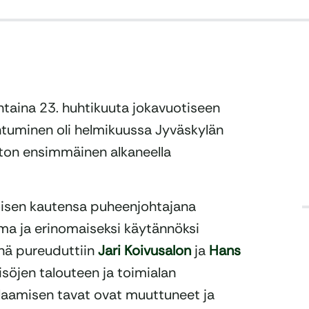
antaina 23. huhtikuuta jokavuotiseen
tuminen oli helmikuussa Jyväskylän
ston ensimmäinen alkaneella
toisen kautensa puheenjohtajana
a ja erinomaiseksi käytännöksi
inä pureuduttiin
Jari Koivusalon
ja
Hans
isöjen talouteen ja toimialan
elaamisen tavat ovat muuttuneet ja