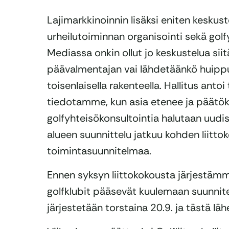
Lajimarkkinoinnin lisäksi eniten keskust
urheilutoiminnan organisointi sekä gol
Mediassa onkin ollut jo keskustelua siit
päävalmentajan vai lähdetäänkö huipp
toisenlaisella rakenteella. Hallitus antoi
tiedotamme, kun asia etenee ja päätö
golfyhteisökonsultointia halutaan uudi
alueen suunnittelu jatkuu kohden liitto
toimintasuunnitelmaa.
Ennen syksyn liittokokousta järjestämme
golfklubit pääsevät kuulemaan suunnit
järjestetään torstaina 20.9. ja tästä lä