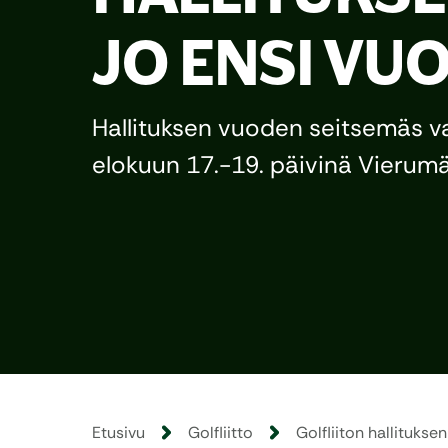
JO ENSI VU
Hallituksen vuoden seitsemäs va
elokuun 17.-19. päivinä Vierumä
Etusivu
Golfliitto
Golfliiton hallitukse