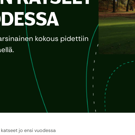
ODESSA
rsinainen kokous pidettiin
ellä.
n katseet jo ensi vuodessa