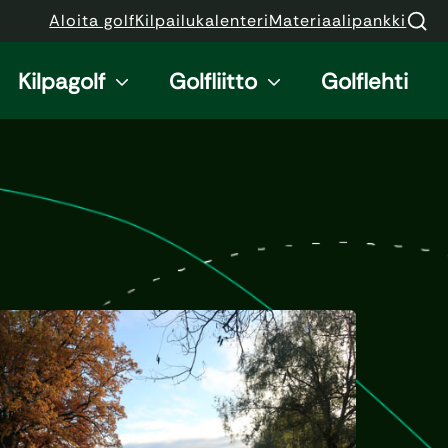
Aloita golf
Kilpailukalenteri
Materiaalipankki
Kilpagolf
Golfliitto
Golflehti