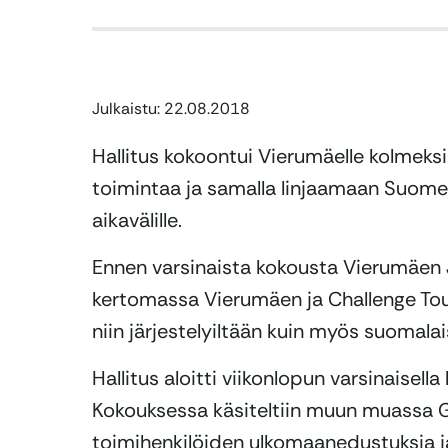
Julkaistu: 22.08.2018
Hallitus kokoontui Vierumäelle kolmeks
toimintaa ja samalla linjaamaan Suome
aikavälille.
Ennen varsinaista kokousta Vierumäen
kertomassa Vierumäen ja Challenge Tou
niin järjestelyiltään kuin myös suomala
Hallitus aloitti viikonlopun varsinaisella
Kokouksessa käsiteltiin muun muassa Go
toimihenkilöiden ulkomaanedustuksia ja 