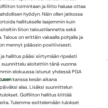
fliiton toimintaan ja liitto haluaa ottaa
ahdollisen hyödyn. Näin ollen jatkossa
ortoida hallitukselle laajemmin kuin
teltiin liiton taloustilannetta sekä
 Talous on erittäin vakaalla pohjalla ja
on mennyt pääosin positiivisesti.
 ja hallitus pääsi siirtymään ripeästi
suunnittelu aloitettiin tänä vuonna
 aiemmin elokuussa istunut yhdessä PGA
ltusen
kanssa kesän aikana
päiväksi alas. Lisäksi suunnittelun
ulokset. Golfliiton hallitus kiittää
neita. Tulemme esittelemään tulokset