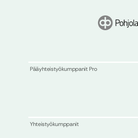
Pääyhteistyökumppanit Pro
Yhteistyökumppanit