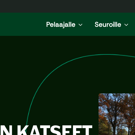
Pelaajalle
Seuroille
N KATSEET