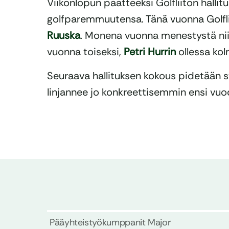
Viikonlopun päätteeksi Golfliiton hallit
golfparemmuutensa. Tänä vuonna Golflii
Ruuska
. Monena vuonna menestystä ni
vuonna toiseksi,
Petri Hurrin
ollessa kol
Seuraava hallituksen kokous pidetään syy
linjannee jo konkreettisemmin ensi vuo
Pääyhteistyökumppanit Major