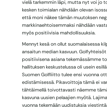
vielä tarkemmin läpi, mutta nyt voi jo 
kesken toimialan nähdään olevan isoss
että moni näkee tämän muutoksen nega
markkinaehtoisemmaksi nähdään vastaa
myös positiivisia mahdollisuuksia.
Mennyt kesä on ollut suomalaisessa kilp
ansaitun median kasvuun. Golfyhteisöt 
positiivisena asiana tekemässämme toi
hallituksen keskustelussa oli usein esil
Suomen Golfliitto tulee ensi vuonna ot
edistämisessä. Pikavoittoja tämä ei va
tähtäimellä toivottavasti näemme tämä
kasvuna uusien pelaajien myötä. Lajimark
vuonna tekemään uudistuksia viestintä