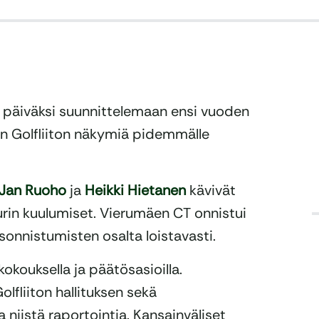
i päiväksi suunnittelemaan ensi vuoden
n Golfliiton näkymiä pidemmälle
Jan Ruoho
ja
Heikki Hietanen
kävivät
rin kuulumiset. Vierumäen CT onnistui
isonnistumisten osalta loistavasti.
 kokouksella ja päätösasioilla.
lfliiton hallituksen sekä
niistä raportointia. Kansainväliset