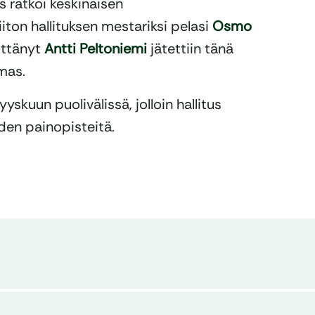
us ratkoi keskinäisen
ton hallituksen mestariksi pelasi
Osmo
ittänyt
Antti Peltoniemi
jätettiin tänä
mas.
skuun puolivälissä, jolloin hallitus
den painopisteitä.