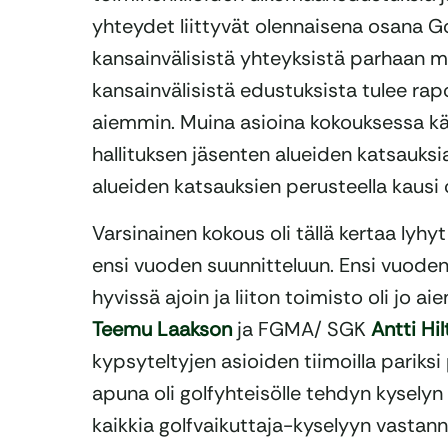
yhteydet liittyvät olennaisena osana Gol
kansainvälisistä yhteyksistä parhaan m
kansainvälisistä edustuksista tulee rap
aiemmin. Muina asioina kokouksessa käsi
hallituksen jäsenten alueiden katsauksia.
alueiden katsauksien perusteella kausi 
Varsinainen kokous oli tällä kertaa lyhyt
ensi vuoden suunnitteluun. Ensi vuoden 
hyvissä ajoin ja liiton toimisto oli jo
Teemu Laakson
ja FGMA/ SGK
Antti Hi
kypsyteltyjen asioiden tiimoilla pariksi 
apuna oli golfyhteisölle tehdyn kyselyn t
kaikkia golfvaikuttaja-kyselyyn vastan