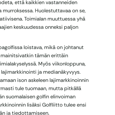
todeta, että kaikkien vastanneiden
a murroksessa. Huolestuttavaa on se,
tiivisena. Toimialan muuttuessa yhä
jien keskuudessa onneksi paljon
agolfissa loistava, mikä on johtanut
mainitsivatkin tämän erittäin
mialakyselyssä. Myös viikonloppuna,
lä lajimarkkinointi ja medianäkyvyys.
tamaan ison askeleen lajimarkkinoinnin
rmasti tule tuomaan, mutta pitkällä
n suomalaisen golfin elinvoiman
kinoinnin lisäksi Golfliitto tulee ensi
än ja tiedottamiseen.