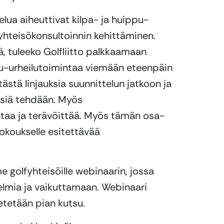
elua aiheuttivat kilpa- ja huippu-
fyhteisökonsultoinnin kehittäminen.
ä, tuleeko Golfliitto palkkaamaan
u-urheilutoimintaa viemään eteenpäin
 tästä linjauksia suunnittelun jatkoon ja
ksiä tehdään. Myös
staa ja terävöittää. Myös tämän osa-
kokoukselle esitettävää
 golfyhteisöille webinaarin, jossa
elmia ja vaikuttamaan. Webinaari
hetetään pian kutsu.