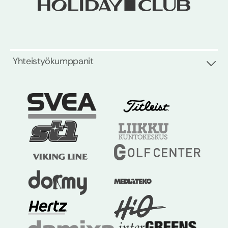
Yhteistyökumppanit