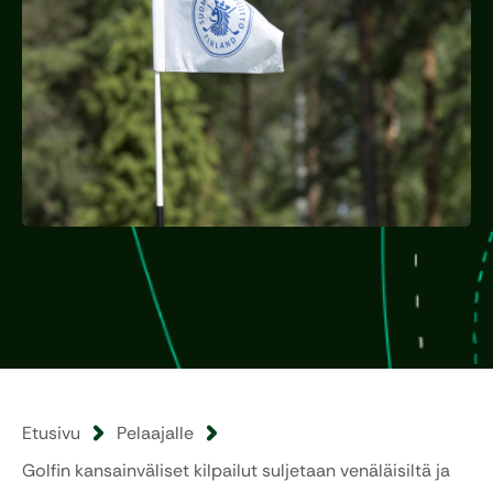
Etusivu
Pelaajalle
Golfin kansainväliset kilpailut suljetaan venäläisiltä ja