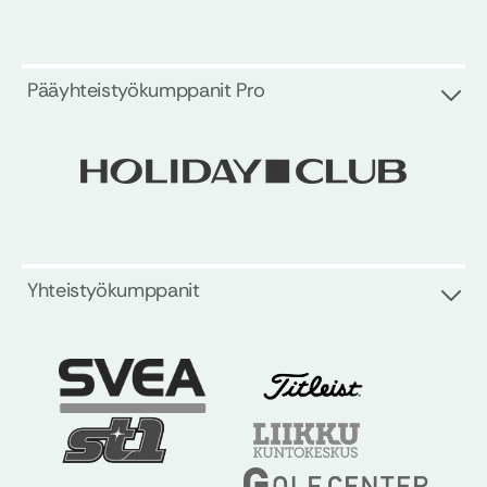
Pääyhteistyökumppanit Pro
Yhteistyökumppanit