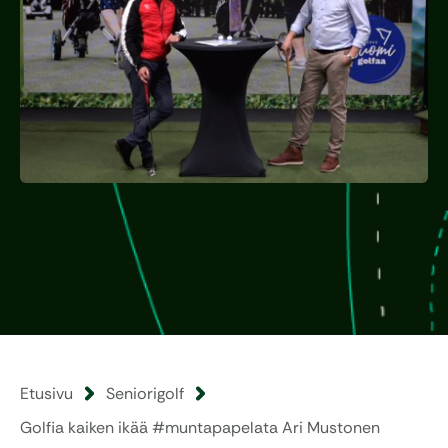
Etusivu
Seniorigolf
Golfia kaiken ikää #muntapapelata Ari Mustonen