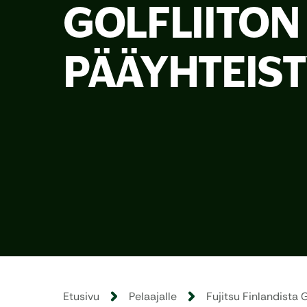
GOLFLIITON
PÄÄYHTEIS
Etusivu
Pelaajalle
Fujitsu Finlandista