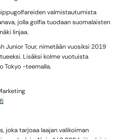
uippugolfareiden valmistautumista
kanava, jolla golfia tuodaan suomalaisten
äki linjaa.
ish Junior Tour, nimetään vuosiksi 2019
rtueeksi. Lisäksi kolme vuotuista
o Tokyo -teemalla.
Marketing
fi
s, joka tarjoaa laajan valikoiman