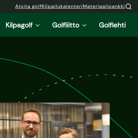
Aloita golf
Kilpailukalenteri
Materiaalipankki
Kilpagolf
Golfliitto
Golflehti