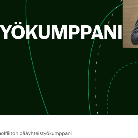
TYÖKUMPPANI
 Golfliiton pääyhteistyökumppani