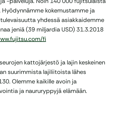
ja -palveluja. Noin 140 000 fujitsulaista
ssa. Hyödynnämme kokemustamme ja
 tulevaisuutta yhdessä asiakkaidemme
joonaa jeniä (39 miljardia USD) 31.3.2018
ww.fujitsu.com/fi
eurojen kattojärjestö ja lajin keskeinen
n suurimmista lajiliitoista lähes
130. Olemme kaikille avoin ja
nvointia ja naururyppyjä elämään.