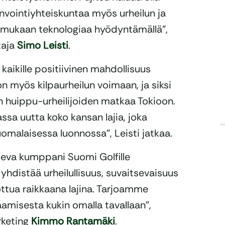
invointiyhteiskuntaa myös urheilun ja
n mukaan teknologiaa hyödyntämällä”,
taja
Simo Leisti
.
 kaikille positiivinen mahdollisuus
n myös kilpaurheilun voimaan, ja siksi
 huippu-urheilijoiden matkaa Tokioon.
a uutta koko kansan lajia, joka
omalaisessa luonnossa”, Leisti jatkaa.
nteva kumppani Suomi Golfille
hdistää urheilullisuus, suvaitsevaisuus
ottua raikkaana lajina. Tarjoamme
amisesta kukin omalla tavallaan”,
rketing
Kimmo Rantamäki
.