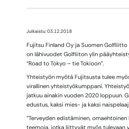
Julkaistu: 03.12.2018
Fujitsu Finland Oy ja Suomen Golfliitto
on lähivuodet Golfliiton ylin pääyhte
“Road to Tokyo – tie Tokioon”.
Yhteistyön myötä Fujitsusta tulee myö
virallinen yhteistyökumppani. Yhteisty
jatkuu ainakin vuoden 2020 loppuun. Go
edustus, kaksi mies- ja kaksi naispelaa
”Terveyden edistäminen, omaehtoinen lii
teemoja, jotka liittyvät myös tulevaan 