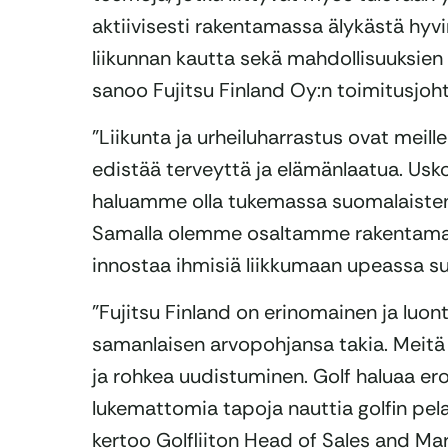
aktiivisesti rakentamassa älykästä hyv
liikunnan kautta sekä mahdollisuuksie
sanoo Fujitsu Finland Oy:n toimitusjoh
”Liikunta ja urheiluharrastus ovat meille
edistää terveyttä ja elämänlaatua. Usko
haluamme olla tukemassa suomalaisten
Samalla olemme osaltamme rakentamass
innostaa ihmisiä liikkumaan upeassa su
”Fujitsu Finland on erinomainen ja luo
samanlaisen arvopohjansa takia. Meitä y
ja rohkea uudistuminen. Golf haluaa er
lukemattomia tapoja nauttia golfin pela
kertoo Golfliiton Head of Sales and Ma