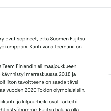
 ry ovat sopineet, että Suomen Fujitsu
istyökumppani. Kantavana teemana on
s Team Finlandin eli maajoukkueen
ö käynnistyi marraskuussa 2018 ja
lfliiton tavoitteena on saada täysi
jaa vuoden 2020 Tokion olympialaisiin.
kunta ja kilpaurheilu ovat tärkeitä
yhteistyöhömme. Fujitsu haluaa olla