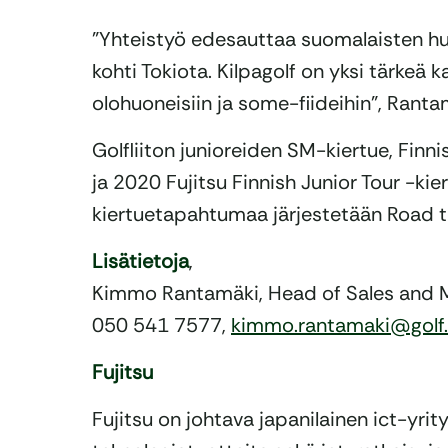
”Yhteistyö edesauttaa suomalaisten h
kohti Tokiota. Kilpagolf on yksi tärkeä 
olohuoneisiin ja some-fiideihin”, Rantam
Golfliiton junioreiden SM-kiertue, Finn
ja 2020 Fujitsu Finnish Junior Tour -kie
kiertuetapahtumaa järjestetään Road t
Lisätietoja
,
Kimmo Rantamäki, Head of Sales and 
050 541 7577,
kimmo.rantamaki@golf.
Fujitsu
Fujitsu on johtava japanilainen ict-yrity