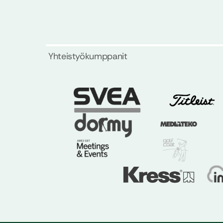
Yhteistyökumppanit