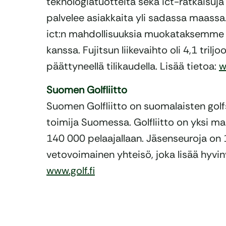
teknologiatuotteita sekä ict-ratkaisuja 
palvelee asiakkaita yli sadassa maa
ict:n mahdollisuuksia muokataksemme
kanssa. Fujitsun liikevaihto oli 4,1 tril
päättyneellä tilikaudella. Lisää tietoa:
w
Suomen Golfliitto
Suomen Golfliitto on suomalaisten golfs
toimija Suomessa. Golfliitto on yksi maa
140 000 pelaajallaan. Jäsenseuroja on 
vetovoimainen yhteisö, joka lisää hyvi
www.golf.fi