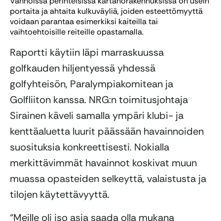
Vanhoissa perinteisissä kartanorakennuksissa on usein
portaita ja ahtaita kulkuväyliä, joiden esteettömyyttä
voidaan parantaa esimerkiksi kaiteilla tai
vaihtoehtoisille reiteille opastamalla.
Raportti käytiin läpi marraskuussa
golfkauden hiljentyessä yhdessä
golfyhteisön, Paralympiakomitean ja
Golfliiton kanssa. NRG:n toimitusjohtaja
Sirainen käveli samalla ympäri klubi- ja
kenttäaluetta luurit päässään havainnoiden
suosituksia konkreettisesti. Nokialla
merkittävimmät havainnot koskivat muun
muassa opasteiden selkeyttä, valaistusta ja
tilojen käytettävyyttä.
“Meille oli iso asia saada olla mukana