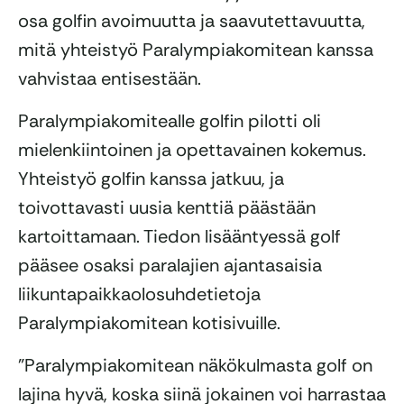
osa golfin avoimuutta ja saavutettavuutta,
mitä yhteistyö Paralympiakomitean kanssa
vahvistaa entisestään.
Paralympiakomitealle golfin pilotti oli
mielenkiintoinen ja opettavainen kokemus.
Yhteistyö golfin kanssa jatkuu, ja
toivottavasti uusia kenttiä päästään
kartoittamaan. Tiedon lisääntyessä golf
pääsee osaksi paralajien ajantasaisia
liikuntapaikkaolosuhdetietoja
Paralympiakomitean kotisivuille.
”Paralympiakomitean näkökulmasta golf on
lajina hyvä, koska siinä jokainen voi harrastaa