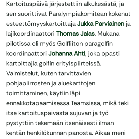
Kartoituspäivä järjestettiin alkukesästä, ja
sen suorittivat Paralympiakomitean kokenut
esteettömyyskartoittaja
Jukka Parviainen
ja
lajikoordinaattori
Thomas Jalas
. Mukana
pilotissa oli myös Golfliiton paragolfin
koordinaattori
Johanna Ahti
, joka opasti
kartoittajia golfin erityispiirteissä.
Valmistelut, kuten tarvittavien
pohjapiirrosten ja aluekarttojen
toimittaminen, käytiin läpi
ennakkotapaamisessa Teamsissa, mikä teki
itse kartoituspäivästä sujuvan ja työ
pystyttiin tekemään itsenäisesti ilman
kentän henkilökunnan panosta. Aikaa meni