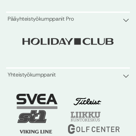
Pääyhteistyökumppanit Pro
Yhteistyökumppanit