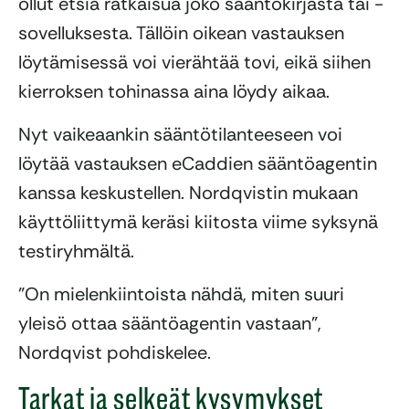
ollut etsiä ratkaisua joko sääntökirjasta tai -
sovelluksesta. Tällöin oikean vastauksen
löytämisessä voi vierähtää tovi, eikä siihen
kierroksen tohinassa aina löydy aikaa.
Nyt vaikeaankin sääntötilanteeseen voi
löytää vastauksen eCaddien sääntöagentin
kanssa keskustellen. Nordqvistin mukaan
käyttöliittymä keräsi kiitosta viime syksynä
testiryhmältä.
”On mielenkiintoista nähdä, miten suuri
yleisö ottaa sääntöagentin vastaan”,
Nordqvist pohdiskelee.
Tarkat ja selkeät kysymykset