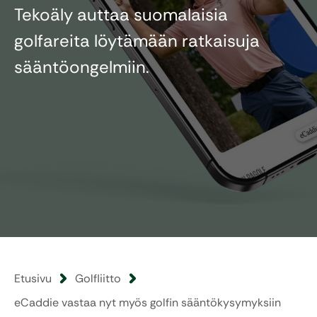
Tekoäly auttaa suomalaisia
golfareita löytämään ratkaisuja
sääntöongelmiin.
Etusivu
Golfliitto
eCaddie vastaa nyt myös golfin sääntökysymyksiin