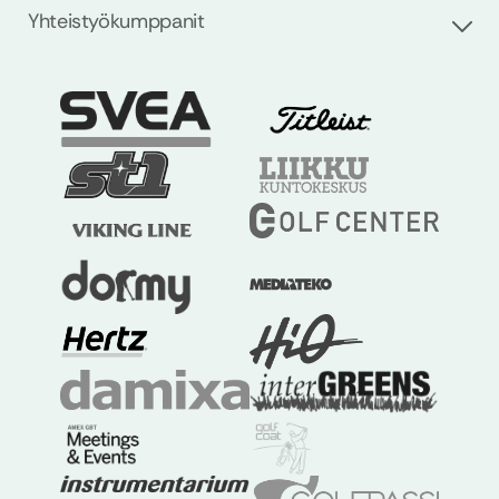
Yhteistyökumppanit