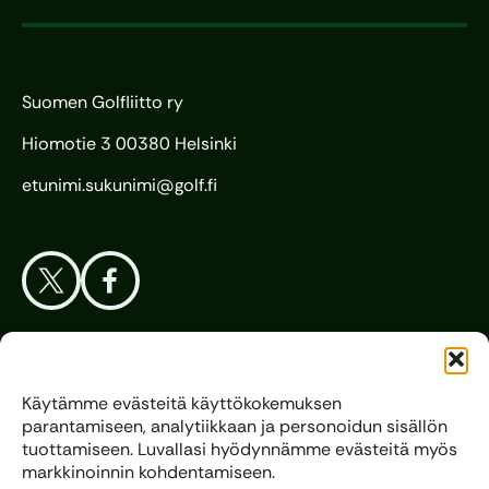
Suomen Golfliitto ry
Hiomotie 3 00380 Helsinki
etunimi.sukunimi@golf.fi
Aloita Golf
Käytämme evästeitä käyttökokemuksen
parantamiseen, analytiikkaan ja personoidun sisällön
Liitto
tuottamiseen. Luvallasi hyödynnämme evästeitä myös
markkinoinnin kohdentamiseen.