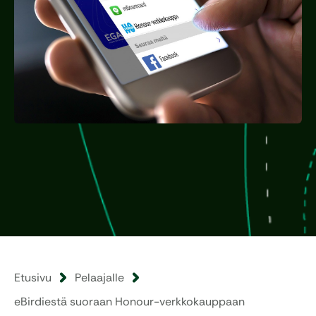
Etusivu
Pelaajalle
eBirdiestä suoraan Honour-verkkokauppaan