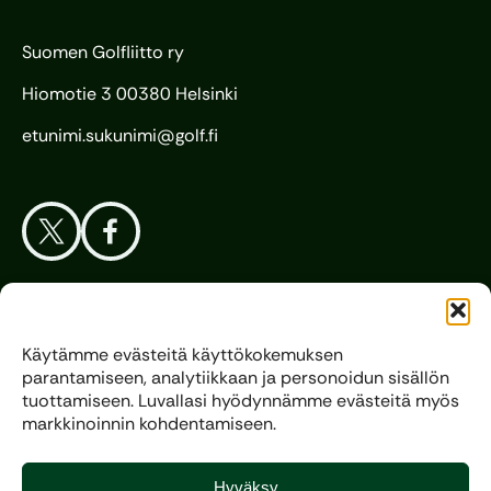
Suomen Golfliitto ry
Hiomotie 3 00380 Helsinki
etunimi.sukunimi@golf.fi
Aloita Golf
Käytämme evästeitä käyttökokemuksen
parantamiseen, analytiikkaan ja personoidun sisällön
Liitto
tuottamiseen. Luvallasi hyödynnämme evästeitä myös
markkinoinnin kohdentamiseen.
Kilpagolf
Hyväksy