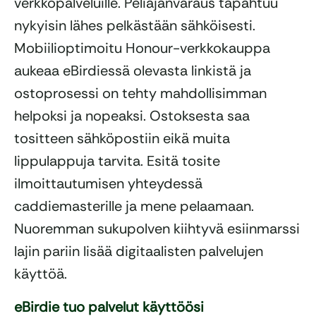
verkkopalveluille. Peliajanvaraus tapahtuu
nykyisin lähes pelkästään sähköisesti.
Mobiilioptimoitu Honour-verkkokauppa
aukeaa eBirdiessä olevasta linkistä ja
ostoprosessi on tehty mahdollisimman
helpoksi ja nopeaksi. Ostoksesta saa
tositteen sähköpostiin eikä muita
lippulappuja tarvita. Esitä tosite
ilmoittautumisen yhteydessä
caddiemasterille ja mene pelaamaan.
Nuoremman sukupolven kiihtyvä esiinmarssi
lajin pariin lisää digitaalisten palvelujen
käyttöä.
eBirdie tuo palvelut käyttöösi