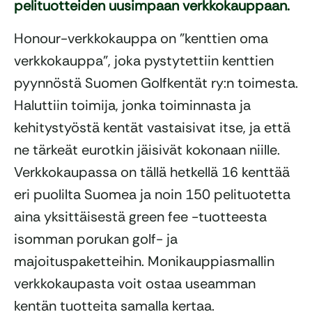
pelituotteiden uusimpaan verkkokauppaan.
Honour-verkkokauppa on ”kenttien oma
verkkokauppa”, joka pystytettiin kenttien
pyynnöstä Suomen Golfkentät ry:n toimesta.
Haluttiin toimija, jonka toiminnasta ja
kehitystyöstä kentät vastaisivat itse, ja että
ne tärkeät eurotkin jäisivät kokonaan niille.
Verkkokaupassa on tällä hetkellä 16 kenttää
eri puolilta Suomea ja noin 150 pelituotetta
aina yksittäisestä green fee -tuotteesta
isomman porukan golf- ja
majoituspaketteihin. Monikauppiasmallin
verkkokaupasta voit ostaa useamman
kentän tuotteita samalla kertaa.