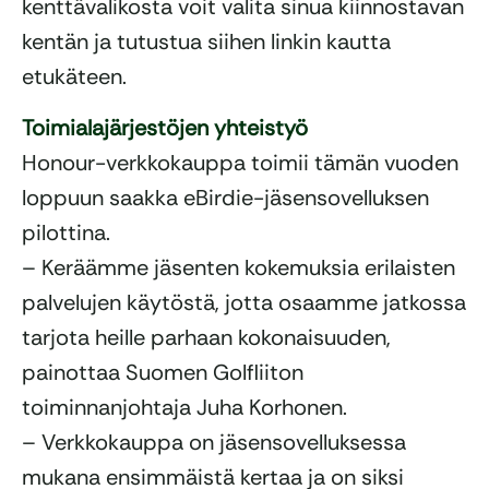
kenttävalikosta voit valita sinua kiinnostavan
kentän ja tutustua siihen linkin kautta
etukäteen.
Toimialajärjestöjen yhteistyö
Honour-verkkokauppa toimii tämän vuoden
loppuun saakka eBirdie-jäsensovelluksen
pilottina.
– Keräämme jäsenten kokemuksia erilaisten
palvelujen käytöstä, jotta osaamme jatkossa
tarjota heille parhaan kokonaisuuden,
painottaa Suomen Golfliiton
toiminnanjohtaja Juha Korhonen.
– Verkkokauppa on jäsensovelluksessa
mukana ensimmäistä kertaa ja on siksi