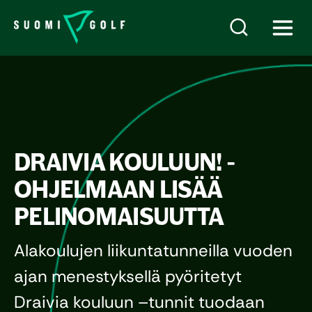
DRAIVIA KOULUUN! -
OHJELMAAN LISÄÄ
PELINOMAISUUTTA
Alakoulujen liikuntatunneilla vuoden
ajan menestyksellä pyöritetyt
Draivia kouluun –tunnit tuodaan