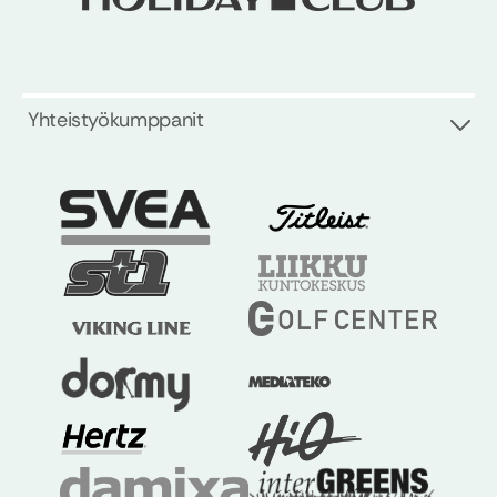
Yhteistyökumppanit