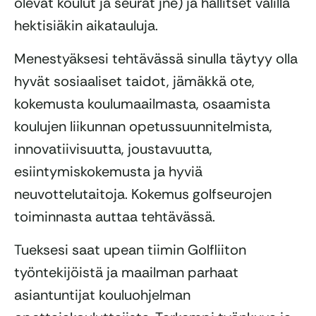
olevat koulut ja seurat jne) ja hallitset välillä
hektisiäkin aikatauluja.
Menestyäksesi tehtävässä sinulla täytyy olla
hyvät sosiaaliset taidot, jämäkkä ote,
kokemusta koulumaailmasta, osaamista
koulujen liikunnan opetussuunnitelmista,
innovatiivisuutta, joustavuutta,
esiintymiskokemusta ja hyviä
neuvottelutaitoja. Kokemus golfseurojen
toiminnasta auttaa tehtävässä.
Tueksesi saat upean tiimin Golfliiton
työntekijöistä ja maailman parhaat
asiantuntijat kouluohjelman