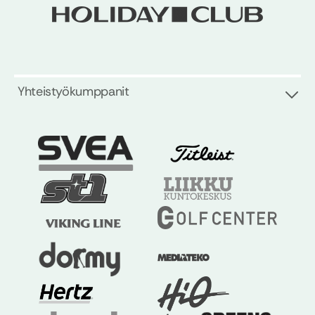
Yhteistyökumppanit