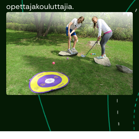
opettajakouluttajia.