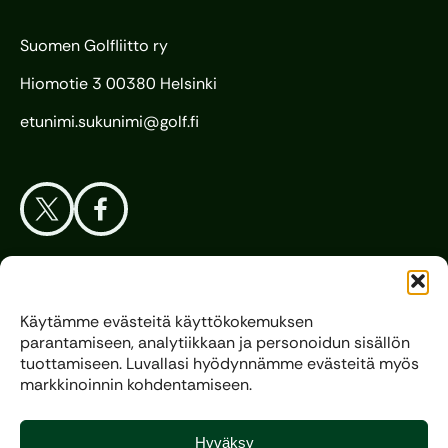
Suomen Golfliitto ry
Hiomotie 3 00380 Helsinki
etunimi.sukunimi@golf.fi
Aloita Golf
Käytämme evästeitä käyttökokemuksen
parantamiseen, analytiikkaan ja personoidun sisällön
Liitto
tuottamiseen. Luvallasi hyödynnämme evästeitä myös
markkinoinnin kohdentamiseen.
Kilpagolf
Hyväksy