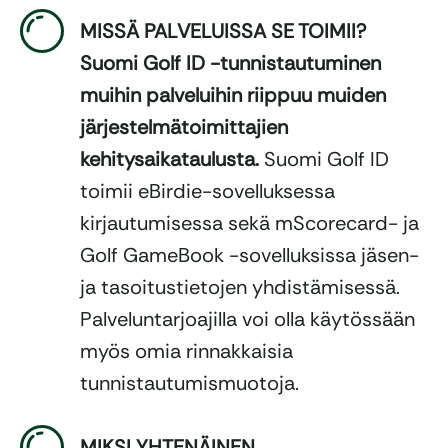
MISSÄ PALVELUISSA SE TOIMII?
Suomi Golf ID -tunnistautuminen
muihin palveluihin riippuu muiden
järjestelmätoimittajien
kehitysaikataulusta.
Suomi Golf ID
toimii eBirdie-sovelluksessa
kirjautumisessa sekä mScorecard- ja
Golf GameBook -sovelluksissa jäsen-
ja tasoitustietojen yhdistämisessä.
Palveluntarjoajilla voi olla käytössään
myös omia rinnakkaisia
tunnistautumismuotoja.
MIKSI YHTENÄINEN