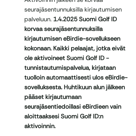
seura
jäsentunnuksilla kirjautumisen
palveluun.
1.4.2025 Suomi Golf ID
korvaa seurajäsentunnuksilla
kirjautumisen eBirdie-sovellukseen
kokonaan.
Kaikki pelaajat, jotka eivät
ole aktivoineet Suomi Golf ID -
tunnistautumispalvelua, kirjataan
tuolloin automaattisesti ulos eBirdie-
sovelluksesta.
Huhtikuun alun jälkeen
pääset kirjautumaan
seurajäsentiedoillasi
eBirdieen
vain
aloittaaksesi Suomi Golf
ID:n
aktivoinnin.