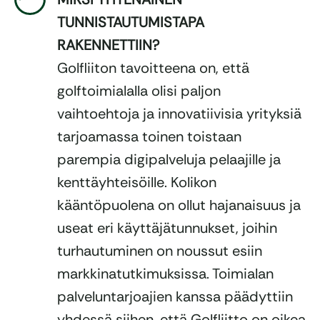
TUNNISTAUTUMISTAPA
RAKENNETTIIN?
Golfliiton tavoitteena on, että
golftoimialalla olisi paljon
vaihtoehtoja ja innovatiivisia yrityksiä
tarjoamassa toinen toistaan
parempia digipalveluja pelaajille ja
kenttäyhteisöille. Kolikon
kääntöpuolena on ollut hajanaisuus ja
useat eri käyttäjätunnukset, joihin
turhautuminen on noussut esiin
markkinatutkimuksissa. Toimialan
palveluntarjoajien kanssa päädyttiin
yhdessä siihen, että Golfliitto on oikea