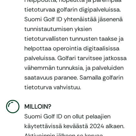
tietoturvaa golfarin digipalveluissa.
Suomi Golf ID yhtenäistää jäsenenä
tunnistautumisen yksien
tietoturvallisten tunnusten taakse ja
helpottaa operointia digitaalisissa
palveluissa. Golfari tarvitsee jatkossa
vähemmän tunnuksia, ja palveluiden
saatavuus paranee. Samalla golfarin
tietoturva vahvistuu.
MILLOIN?
Suomi Golf ID on
ollut
pelaajien
käytettävissä kevää
stä
2024 alkaen.
Aktivoinnin jälkeen se korvaa