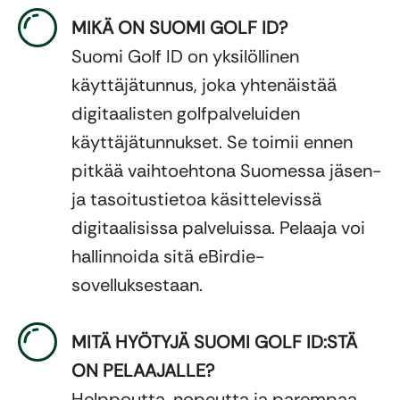
MIKÄ ON SUOMI GOLF ID?
Suomi Golf ID on yksilöllinen
käyttäjätunnus, joka yhtenäistää
digitaalisten golfpalveluiden
käyttäjätunnukset. Se toimii ennen
pitkää vaihtoehtona Suomessa jäsen-
ja tasoitustietoa käsittelevissä
digitaalisissa palveluissa. Pelaaja voi
hallinnoida sitä eBirdie-
sovelluksestaan.
MITÄ HYÖTYJÄ SUOMI GOLF ID:STÄ
ON PELAAJALLE?
Helppoutta, nopeutta ja parempaa