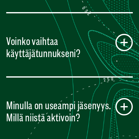
Voinko vaihtaa
käyttäjätunnukseni?
Minulla on useampi jäsenyys.
Millä niistä aktivoin?