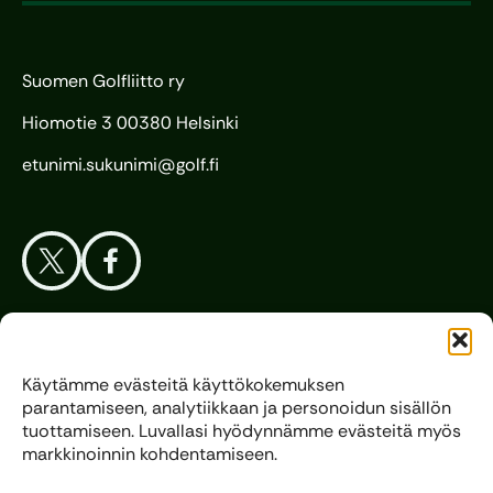
Suomen Golfliitto ry
Hiomotie 3 00380 Helsinki
etunimi.sukunimi@golf.fi
Aloita Golf
Käytämme evästeitä käyttökokemuksen
parantamiseen, analytiikkaan ja personoidun sisällön
Liitto
tuottamiseen. Luvallasi hyödynnämme evästeitä myös
markkinoinnin kohdentamiseen.